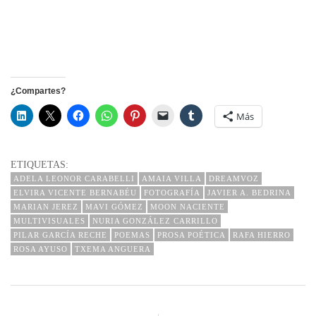
¿Compartes?
Más
ETIQUETAS:
ADELA LEONOR CARABELLI
AMAIA VILLA
DREAMVOZ
ELVIRA VICENTE BERNABÉU
FOTOGRAFÍA
JAVIER A. BEDRINA
MARIAN JEREZ
MAVI GÓMEZ
MOON NACIENTE
MULTIVISUALES
NURIA GONZÁLEZ CARRILLO
PILAR GARCÍA RECHE
POEMAS
PROSA POÉTICA
RAFA HIERRO
ROSA AYUSO
TXEMA ANGUERA