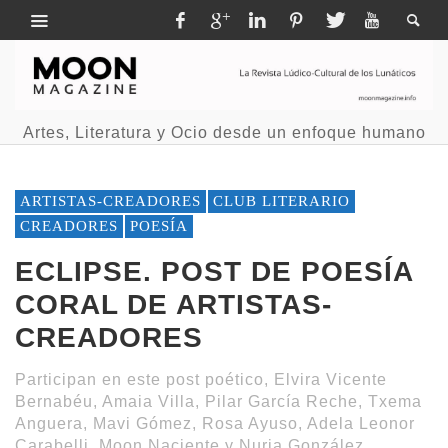
Artes, Literatura y Ocio desde un enfoque humano
ARTISTAS-CREADORES
CLUB LITERARIO
CREADORES
POESÍA
ECLIPSE. POST DE POESÍA
CORAL DE ARTISTAS-
CREADORES
Participan en este post poético, Elvira Vicente
Bernabéu, Amaia Villa, Pilar García Reche, Txema
Anguera, Mavi Gómez, Rosa Ayuso, Adela Leonor
Carabelli, Moon Naciente y Nuria González