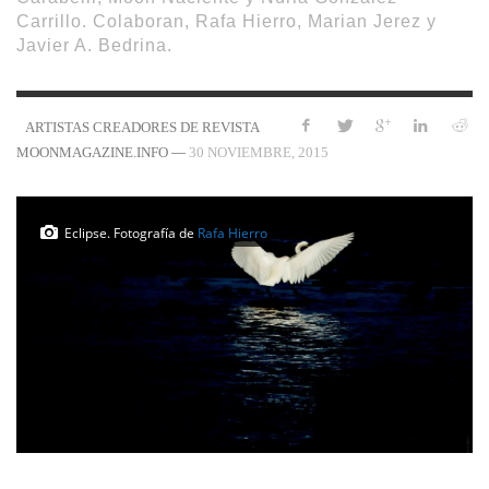
Carrillo. Colaboran, Rafa Hierro, Marian Jerez y
Javier A. Bedrina.
ARTISTAS CREADORES DE REVISTA
—
30 NOVIEMBRE, 2015
MOONMAGAZINE.INFO
Eclipse. Fotografía de
Rafa Hierro