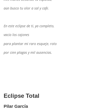
a
n busco tu olor a sal y caf
.
ú
é
En este eclipse de ti, ya completo,
vac
o los cajones
í
para plantar mi raro esqueje, roto
por cien plagas y mil ausencias.
Eclipse Total
Pilar García