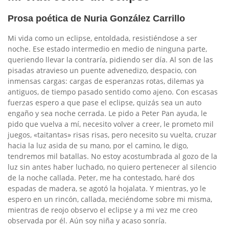
Prosa poética de Nuria González Carrillo
Mi vida como un eclipse, entoldada, resistiéndose a ser
noche. Ese estado intermedio en medio de ninguna parte,
queriendo llevar la contraría, pidiendo ser día. Al son de las
pisadas atravieso un puente advenedizo, despacio, con
inmensas cargas: cargas de esperanzas rotas, dilemas ya
antiguos, de tiempo pasado sentido como ajeno. Con escasas
fuerzas espero a que pase el eclipse, quizás sea un auto
engaño y sea noche cerrada. Le pido a Peter Pan ayuda, le
pido que vuelva a mí, necesito volver a creer, le prometo mil
juegos, «taitantas» risas risas, pero necesito su vuelta, cruzar
hacia la luz asida de su mano, por el camino, le digo,
tendremos mil batallas. No estoy acostumbrada al gozo de la
luz sin antes haber luchado, no quiero pertenecer al silencio
de la noche callada. Peter, me ha contestado, haré dos
espadas de madera, se agotó la hojalata. Y mientras, yo le
espero en un rincón, callada, meciéndome sobre mi misma,
mientras de reojo observo el eclipse y a mi vez me creo
observada por él. Aún soy niña y acaso sonría.