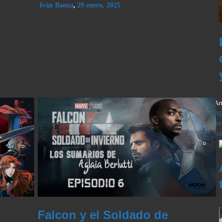
Iván Baena
,
29 enero, 2025
Ar
Exp
Cre
Art
l
Falcon y el Soldado de