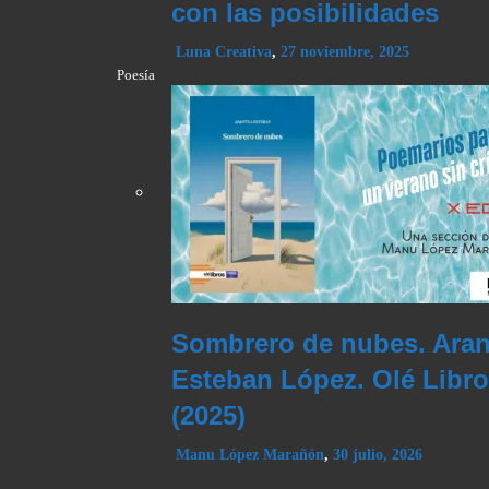
con las posibilidades
Luna Creativa
,
27 noviembre, 2025
Poesía
Sombrero de nubes. Aran
Esteban López. Olé Libr
(2025)
Manu López Marañón
,
30 julio, 2026