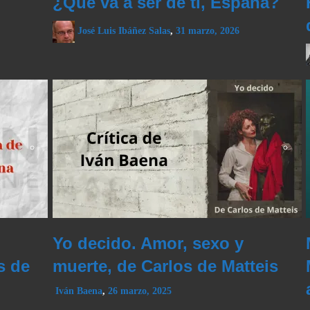
¿Qué va a ser de ti, España?
José Luis Ibáñez Salas
,
31 marzo, 2026
Yo decido. Amor, sexo y
s de
muerte, de Carlos de Matteis
Iván Baena
,
26 marzo, 2025