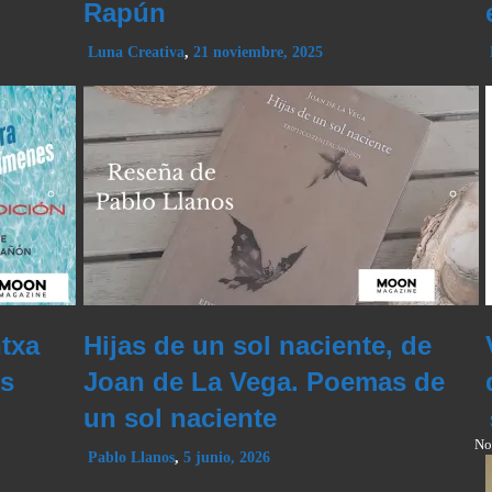
Rapún
Luna Creativa
,
21 noviembre, 2025
txa
Hijas de un sol naciente, de
os
Joan de La Vega. Poemas de
un sol naciente
No
Pablo Llanos
,
5 junio, 2026