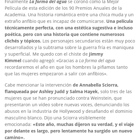
Finalmente
La forma del agua
se coronó como la Mejor
Película de esta edición de los 90 Premios Anuales de la
Academia. Una historia romántica entre una chica muda y un
extraño anfibio que es incapaz de comunicarse.
Una película
técnicamente perfecta, con una estética sugestiva e incluso
poética, pero con una historia que contiene numerosos
clichés y tópicos.
Los personajes secundarios están muy poco
desarrollados y la subtrama sobre la guerra fría es maniquea
y superficial. Me quedo con el chiste de
Jimmy
Kimmel
cuando agregó: «Gracias a
La forma del agua
recordaremos el año en que los hombres la pifiamos tanto
que las mujeres empezaron a salir con anfibios».
Cabe mencionar la intervención
de Annabella Sciorra,
flanqueada por Ashley Judd y Salma Hayek,
solo tres de las
mujeres que se han pronunciado contra Weinstein, que
presentaron un vídeo sobre nuevas voces, denunciando los
abusos en la industria de Hollywood y desafiando el dominio
masculino blanco. Dijo una Sciorra visiblemente
emocionada:
«Este año, muchas dijeron su verdad, y el viaje
por delante es largo, pero lentamente ha surgido un nuevo
camino».