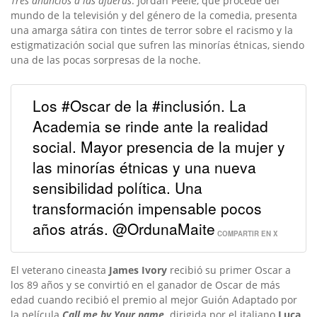
Tres anuncios a las afueras
.
Jordan Peele, que procede del
mundo de la televisión y del género de la comedia, presenta
una amarga sátira con tintes de terror sobre el racismo y la
estigmatización social que sufren las minorías étnicas, siendo
una de las pocas sorpresas de la noche.
Los #Oscar de la #inclusión. La
Academia se rinde ante la realidad
social. Mayor presencia de la mujer y
las minorías étnicas y una nueva
sensibilidad política. Una
transformación impensable pocos
años atrás. @OrdunaMaite
COMPARTIR EN X
El veterano cineasta
James Ivory
recibió su primer Oscar a
los 89 años y se convirtió en el ganador de Oscar de más
edad cuando recibió el premio al mejor Guión Adaptado por
la película
Call me by Your name,
dirigida por el italiano
Luca