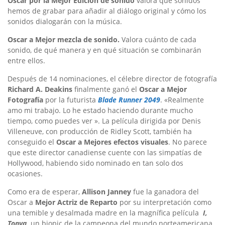
Oscar por la Mejor Edición de sonido
valora qué sonidos
hemos de grabar para añadir al diálogo original y cómo los
sonidos dialogarán con la música.
Oscar a Mejor mezcla de sonido.
Valora cuánto de cada
sonido, de qué manera y en qué situación se combinarán
entre ellos.
Después de 14 nominaciones, el célebre director de fotografía
Richard A. Deakins
finalmente ganó el
Oscar a Mejor
Fotografía
por la futurista
Blade Runner 2049
. «Realmente
amo mi trabajo. Lo he estado haciendo durante mucho
tiempo, como puedes ver ». La película dirigida por Denis
Villeneuve, con producción de Ridley Scott, también ha
conseguido el
Oscar a Mejores efectos visuales
. No parece
que este director canadiense cuente con las simpatías de
Hollywood, habiendo sido nominado en tan solo dos
ocasiones.
Como era de esperar,
Allison Janney
fue la ganadora del
Oscar a
Mejor Actriz de Reparto
por su interpretación como
una temible y desalmada madre en la magnífica película
I,
Tonya,
u
n biopic de la campeona del mundo norteamericana