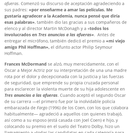
afueras
. Comenzó su discurso de aceptación agradeciendo a
sus padres:
«
por enseñarme a amar las películas. Me
gustaría agradecer a la Academia, nunca pensé que diría
esas palabras»
, también dio las gracias a sus compañeros de
elenco y al director Martin McDonagh y a «
todos los
involucrados en
Tres anuncios a las afueras»
. Antes de
entregar el micrófono, también dedicó el premio a
«
mi viejo
amigo Phil Hoffman»,
el difunto actor Philip Seymour
Hoffman.
Frances McDormand
se alzó, muy merecidamente, con el
Oscar a Mejor Actriz por su interpretación de una una madre
rota por el dolor y decepcionada con la justicia y las fuerzas
de seguridad, que emprende su propia cruzada personal
para esclarecer la violenta muerte de su hija adolescente en
Tres anuncios a las afueras
. Cuando aceptó el segundo Oscar
de su carrera —el primero fue
por la inolvidable policía
embarazada de
Fargo
(1996) de los Coen, con los que colabora
habitualmente—
agradeció a aquellos con quienes trabajó,
así como a su esposo (está casada con Joel Coen) e hijo, y
colocando su premio en el suelo del Teatro Dolby, hizo un
llamamiento a «todas las candidatas en cada categoría para