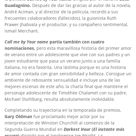
Guadagnino
.
Después de dar las gracias al autor de la novela,
André Aciman, y al director de la película, recordó a sus
frecuentes colaboradores (fallecidos), la guionista Ruth
Prawer Jhabvala y el productor, y su compañero sentimental,
Ismail Merchant.
Call me by Your name
partía también con cuatro
nominaciones,
pero esta maravillosa historia del primer amor
de verano entre un adolescente que vive con sus padres y
un
joven estudiante que pasa un verano junto a una familia
italiana, no era favorita. Una lástima porque es una historia
de amor contada con gran sensibilidad y belleza. Consigue un
ambiente de rebosante sensualidad e incluye una de las
mejores escenas de este año, la charla final que mantiene el
personaje adolescente de Timothée Chalamet con su padre,
Michael Stuhlbarg, resulta absolutamente inolvidable.
Completando su trayectoria en la temporada de premios,
Gary Oldman
fue proclamado mejor actor por su
interpretación de Winston Churchill al comienzo de la
Segunda Guerra Mundial en
Darkest Hour
(
El instante más
oscuro
)
dirigido por el londinense Joe Wright. La