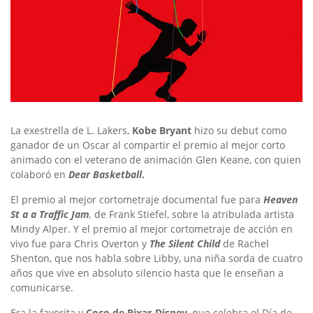
La exestrella de L. Lakers,
Kobe Bryant
hizo su debut como
ganador de un Oscar al compartir el premio al mejor corto
animado con el veterano de animación Glen Keane, con quien
colaboró ​​en
Dear Basketball
.
El premio al mejor cortometraje documental fue para
Heaven
St a a Traffic Jam
,
de Frank Stiefel, sobre la atribulada artista
Mindy Alper. Y el premio al mejor cortometraje de acción en
vivo fue para Chris Overton y
The Silent Child
de Rachel
Shenton, que nos habla sobre Libby, una niña sorda
de cuatro
años que vive en absoluto silencio hasta que le enseñan a
comunicarse.
Era la favorita y
Coco de Pixar-Disney
, que celebra el Día de