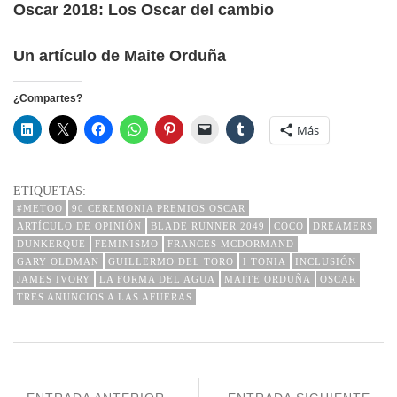
Oscar 2018: Los Oscar del cambio
Un artículo de Maite Orduña
¿Compartes?
Más
ETIQUETAS:
#METOO
90 CEREMONIA PREMIOS OSCAR
ARTÍCULO DE OPINIÓN
BLADE RUNNER 2049
COCO
DREAMERS
DUNKERQUE
FEMINISMO
FRANCES MCDORMAND
GARY OLDMAN
GUILLERMO DEL TORO
I TONIA
INCLUSIÓN
JAMES IVORY
LA FORMA DEL AGUA
MAITE ORDUÑA
OSCAR
TRES ANUNCIOS A LAS AFUERAS