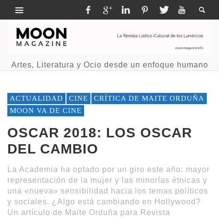
Artes, Literatura y Ocio desde un enfoque humano
ACTUALIDAD
CINE
CRÍTICA DE MAITE ORDUÑA
MOON VA DE CINE
OSCAR 2018: LOS OSCAR
DEL CAMBIO
La Academia ha optado por un giro este año: mayor
representación de la mujer y las minorías étnicas y
una «nueva» sensibilidad hacia los temas políticos
y sociales. ¿Algo está cambiando en Hollywood?
Un artículo de Maite Orduña para Revista