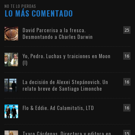
NO TE LO PIERDAS
LO MÁS COMENTADO
David Parcerisa a la fresca.
25
Desmontando a Charles Darwin
Yo, Pedro. Luchas y traiciones en Moon
16
(I)
La decisión de Alexei Stepánovich. Un
16
relato breve de Santiago Limonche
Flo & Eddie. Ad Calamitatis, LTD
16
Txaro Cárdenas. Directora y editora en
15