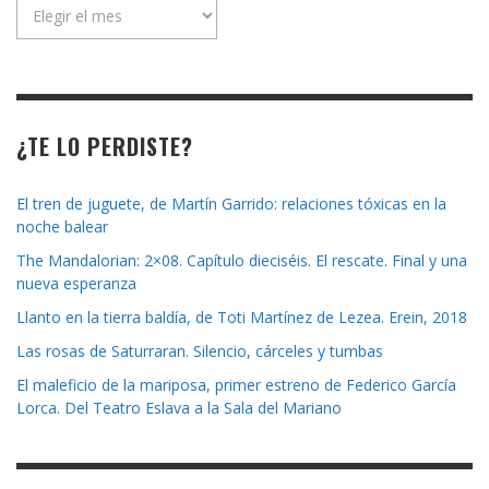
Archivo
de
la
revista
¿TE LO PERDISTE?
El tren de juguete, de Martín Garrido: relaciones tóxicas en la
noche balear
The Mandalorian: 2×08. Capítulo dieciséis. El rescate. Final y una
nueva esperanza
Llanto en la tierra baldía, de Toti Martínez de Lezea. Erein, 2018
Las rosas de Saturraran. Silencio, cárceles y tumbas
El maleficio de la mariposa, primer estreno de Federico García
Lorca. Del Teatro Eslava a la Sala del Mariano