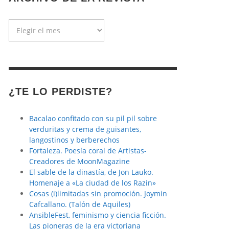
Archivo
de
la
revista
¿TE LO PERDISTE?
Bacalao confitado con su pil pil sobre
verduritas y crema de guisantes,
langostinos y berberechos
Fortaleza. Poesía coral de Artistas-
Creadores de MoonMagazine
El sable de la dinastía, de Jon Lauko.
Homenaje a «La ciudad de los Razin»
Cosas (i)limitadas sin promoción. Joymin
Cafcallano. (Talón de Aquiles)
AnsibleFest, feminismo y ciencia ficción.
Las pioneras de la era victoriana