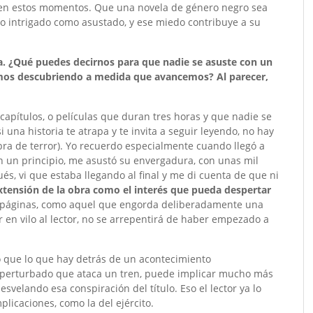
en estos momentos. Que una novela de género negro sea
to intrigado como asustado, y ese miedo contribuye a su
. ¿Qué puedes decirnos para que nadie se asuste con un
emos descubriendo a medida que avancemos? Al parecer,
capítulos, o películas que duran tres horas y que nadie se
i una historia te atrapa y te invita a seguir leyendo, no hay
bra de terror). Yo recuerdo especialmente cuando llegó a
 un principio, me asustó su envergadura, con unas mil
, vi que estaba llegando al final y me di cuenta de que ni
extensión de la obra como el interés que pueda despertar
 y páginas, como aquel que engorda deliberadamente una
r en vilo al lector, no se arrepentirá de haber empezado a
 que lo que hay detrás de un acontecimiento
 perturbado que ataca un tren, puede implicar mucho más
esvelando esa conspiración del título. Eso el lector ya lo
licaciones, como la del ejército.