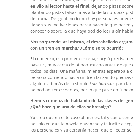
en vilo al lector hasta el final
, dejando pistas sobr
plantando pistas falsas, más allá de las propias pis
de trama. De igual modo, no hay personajes buenos
tienen sus motivaciones parea hacer lo que hacen y
conocer o sobre la que haya podido leer u oír habla
Nos sorprende, así mismo, el descabellado argume
con un tren en marcha? ¿Cómo se te ocurrió?
El comienzo, esa primera escena, surgió precisamen
Basauri, muy cerca de Bilbao, mucho antes de que el
todos los días. Una mañana, mientras esperaba a que
persona corriendo hacia un tren lanzando piedras 
alguien, además de la simple
kale borroka
, para la
no podían ser evidentes, por lo que puse en funcio
Hemos comenzado hablando de las claves del gén
¿Qué hace que una de ellas sobresalga?
Yo creo que en este caso al menos, tal y como com
no solo en que la novela enganche y te incite a seg
los personajes y su cercanía hacen que el lector se 