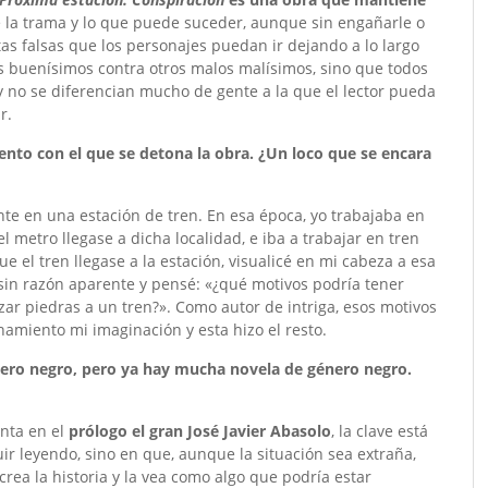
e la trama y lo que puede suceder, aunque sin engañarle o
tas falsas que los personajes puedan ir dejando a lo largo
 buenísimos contra otros malos malísimos, sino que todos
 no se diferencian mucho de gente a la que el lector pueda
r.
nto con el que se detona la obra. ¿Un loco que se encara
te en una estación de tren. En esa época, yo trabajaba en
 metro llegase a dicha localidad, e iba a trabajar en tren
 el tren llegase a la estación, visualicé en mi cabeza a esa
sin razón aparente y pensé: «¿qué motivos podría tener
nzar piedras a un tren?». Como autor de intriga, esos motivos
namiento mi imaginación y esta hizo el resto.
ero negro, pero ya hay mucha novela de género negro.
enta en el
prólogo el gran José Javier Abasolo
, la clave está
uir leyendo, sino en que, aunque la situación sea extraña,
crea la historia y la vea como algo que podría estar