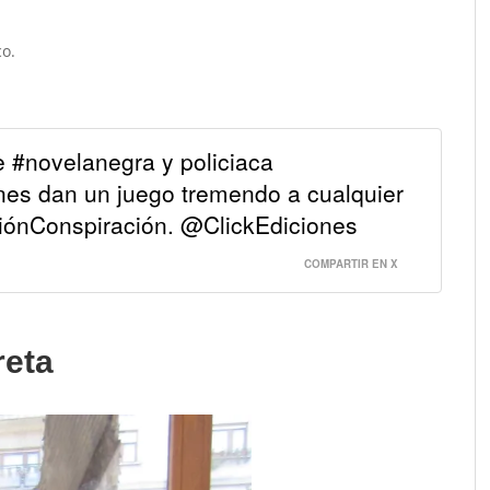
co.
e #novelanegra y policiaca
nes dan un juego tremendo a cualquier
ciónConspiración. @ClickEdiciones
COMPARTIR EN X
reta