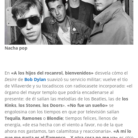
Nacha pop
En
«A los hijos del rocanrol, bienvenidos»
desvela cómo el
Desire
de
Bob Dylan
suavizó su servicio militar; vuelve el tío
de Villaverde y su tocadiscos con radiocasete incorporado: «el
órgano del mayor templo que podría encadenarse al
presente: de él salían las melodías de los Beatles, las de
los
Kinks
,
los Stones
,
los Doors
».
«No fue un sueño»
se
engolosina con los tiempos en que por televisión salían
Tequila
,
Ramones
o
Blondie
; tiempos felices, llenos de
energía, «de esa hecha con el viento a favor, no de la que
ahora nos gastamos, tan calamitosa y reaccionaria».
«A mí lo
que me gusta es el flamenco… Y otra cosa no me va»
es otro