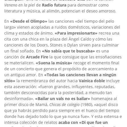
Veneno en la piel
de
Radio futura
para demostrar como
literatura y música, al alimón, potencian el deseo amoroso.
En
«Desde el Olimpo»
las canciones «del tiempo del pelo
largo» vienen acopladas a ruidos domésticos, variaciones del
clima y estados de ánimo.
«Para impresionarte»
recrea una
cita con una chica en la plaza del Ángel Caído y cómo las
canciones de los Doors, Stones o Dylan sirven para culminar
un final soñado. En
«No sabía que te buscaba»
es una
canción de
Arcade Fire
la que consigue que las ensoñaciones
se materialicen.
«Suena la música»
recoge el momento final
de un concierto que genera el propósito de acercamiento a
un antiguo amor. En
«Todas las canciones llevan a ningún
sitio»
la remembranza del autor hacia
Vainica doble
incluye
esta aseveración: «fueron grandes, influyentes, reputadas,
también desconocidas para la posteridad, a menudo tan
desinformada».
«Bailar un vals no es bailar»
homenajea al
primer disco de Mamá,
Chicas de colegio
(1980), «aquel disco
que ya habrás perdido para siempre en el hueco del tiempo
donde has dejado todo lo que ya nunca fue». Y esta extensa e
intensa colección de relatos
acaba con «Di que fue un