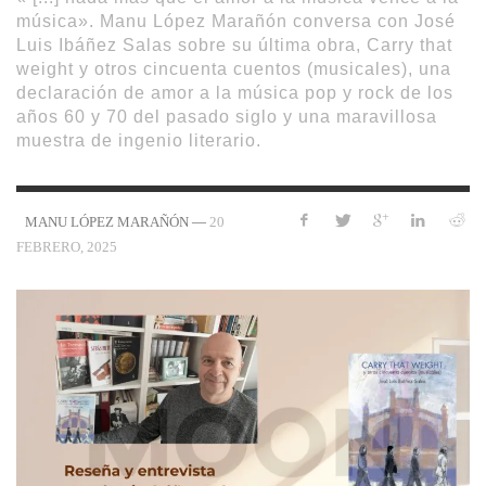
música». Manu López Marañón conversa con José
Luis Ibáñez Salas sobre su última obra, Carry that
weight y otros cincuenta cuentos (musicales), una
declaración de amor a la música pop y rock de los
años 60 y 70 del pasado siglo y una maravillosa
muestra de ingenio literario.
—
20
MANU LÓPEZ MARAÑÓN
FEBRERO, 2025