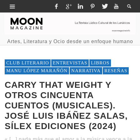
Artes, Literatura y Ocio desde un enfoque humano
CLUB LITERARIO
ENTREVISTAS
LIBROS
MANU LÓPEZ MARAÑÓN
NARRATIVA
RESEÑAS
CARRY THAT WEIGHT Y
OTROS CINCUENTA
CUENTOS (MUSICALES).
JOSÉ LUIS IBÁÑEZ SALAS,
SÍLEX EDICIONES (2024)
« [...] nada más que el amor a la música vence a la