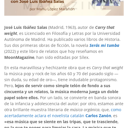
José Luis Ibáñez Salas
(Madrid, 1963), autor de
Carry that
weight
, es Licenciado en Filosofía y Letras por la Universidad
Autónoma de Madrid. Ha publicado varios libros de Historia.
Sus dos primeras obras de ficción, la novela
Serás mi tumba
(2022) y este libro de relatos que hoy reseñamos en
MoonMagazine
, han sido editadas por Sílex.
En esta maravillosa y hechizante obra que es
Carry that weight
la música pop y rock de los años 60 y 70 del pasado siglo —
sin duda, su edad de oro—, tiene indudable protagonismo.
Pero,
lejos de servir como simple telón de fondo a sus
cincuenta y un relatos, la música moderna juega un doble
papel sobre ellos.
Por un lado, se convierte en banda sonora
de la infancia y adolescencia del autor; por otro, estamos ante
otra brillante muestra literaria de
música orgánica
, que,
como
acertadamente aclara el novelista catalán
Carlos Zanón
, es
«esa música que se siente en las tripas, que te trasciende,
no la que te pones para limpiar la casa. La música que te