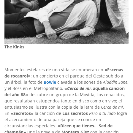
The Kinks
Momentos estelares de una vida se enumeran en
«Escenas
de rocanrol»
: un concierto en el parque del Oeste subido a
un árbol; la foto de
Bowie
clavada a los sones de
Aladdin Sane
;
y el Boss en el Metropolitano.
«
Cerca de mí
, aquella canción
del año 88»
descubre un grupo de la Movida, Los renacidos,
que resultaban estupendos tanto en disco como en vivo; el
entusiasmo se ilustra con la copia de la letra de
Cerca de mí
.
En
«Secretos»
la canción de
Los secretos
Pero a tu lado
logra
el acercamiento de una pareja que se conoce en
circunstancias especiales.
«Dicen que tienes… Sed de
champán»
une la novela de
Montero Glez
con la canción