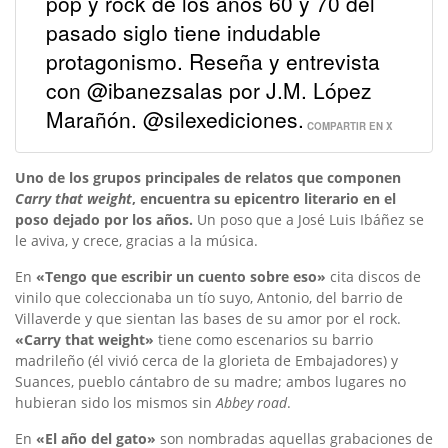
pop y rock de los años 60 y 70 del
pasado siglo tiene indudable
protagonismo. Reseña y entrevista
con @ibanezsalas por J.M. López
Marañón. @silexediciones.
COMPARTIR EN X
Uno de los grupos principales de relatos que componen
Carry that weight
, encuentra su epicentro literario en el
poso dejado por los años.
Un poso que a José Luis Ibáñez se
le aviva, y crece, gracias a la música.
En
«Tengo que escribir un cuento sobre eso»
cita discos de
vinilo que coleccionaba un tío suyo, Antonio, del barrio de
Villaverde y que sientan las bases de su amor por el rock.
«Carry that weight»
tiene como escenarios su barrio
madrileño (él vivió cerca de la glorieta de Embajadores) y
Suances, pueblo cántabro de su madre; ambos lugares no
hubieran sido los mismos sin
Abbey road
.
En
«El año del gato»
son nombradas aquellas grabaciones de