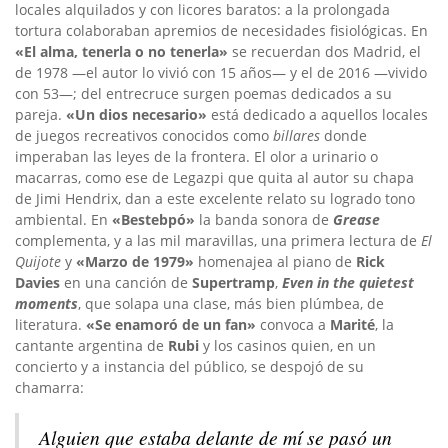
locales alquilados y con licores baratos: a la prolongada
tortura colaboraban apremios de necesidades fisiológicas. En
«El alma, tenerla o no tenerla»
se recuerdan dos Madrid, el
de 1978 —el autor lo vivió con 15 años— y el de 2016 —vivido
con 53—; del entrecruce surgen poemas dedicados a su
pareja.
«Un dios necesario»
está dedicado a aquellos locales
de juegos recreativos conocidos como
billares
donde
imperaban las leyes de la frontera. El olor a urinario o
macarras, como ese de Legazpi que quita al autor su chapa
de Jimi Hendrix, dan a este excelente relato su logrado tono
ambiental. En
«Bestebpó»
la banda sonora de
Grease
complementa, y a las mil maravillas, una primera lectura de
El
Quijote
y
«Marzo de 1979»
homenajea al piano de
Rick
Davies
en una canción de
Supertramp
,
Even in the quietest
moments
, que solapa una clase, más bien plúmbea, de
literatura.
«Se enamoró de un fan»
convoca a
Marité
, la
cantante argentina de
Rubi
y los casinos quien, en un
concierto y a instancia del público, se despojó de su
chamarra:
Alguien que estaba delante de mí se pasó un