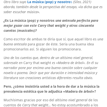
Otro libro suyo
La música (pop) y nosotro
s
(Sílex, 2021)
aborda, también desde la perspectiva del ensayo,
«
la dicha que es
saber escuchar música
»
.
¿
Es La música (pop) y nosotros
una antesala perfecta para
mejor gozar con este Carry that weight y otros cincuenta
cuentos (musicales)?
Como escritor de ambas te diría que sí, que aquel libro es
una
buena antesala
para gozar de éste. Sería una buena idea
promocionarlos así. Si alguien los promocionara.
Uno de los cuentos que, dentro de un altísimo nivel general,
sobresale en
Carry that weight
es
«
Madera de árbol
». En él su
narrador pone por encima una buena canción
sobre cualquier
novela o poema. Decir que por duración e intensidad música y
literatura son creaciones artísticas diferentes resulta obvio.
Pero, ¿cómo insistiría usted a la hora de dar a la música la
prevalencia estética que le adjudica
«
Madera de árbol
»?
Muchísimas gracias por eso del
altísimo nivel general
de los
cuentos de
Carry that weight…
No estoy acostumbrado a los