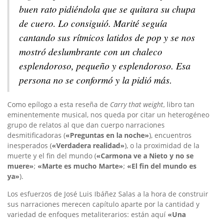
buen rato pidiéndola que se quitara su chupa
de cuero. Lo consiguió. Marité seguía
cantando sus rítmicos latidos de pop y se nos
mostró deslumbrante con un chaleco
esplendoroso, pequeño y esplendoroso. Esa
persona no se conformó y la pidió más.
Como epílogo a esta reseña de
Carry that weight
, libro tan
eminentemente musical, nos queda por citar un heterogéneo
grupo de relatos al que dan cuerpo narraciones
desmitificadoras (
«
Preguntas en la noche
»
), encuentros
inesperados (
«
Verdadera realidad
»
), o la proximidad de la
muerte y el fin del mundo (
«
Carmona ve a Nieto y no se
muere
»
;
«
Marte es mucho Marte
»
;
«
El fin del mundo es
ya
»
).
Los esfuerzos de José Luis Ibáñez Salas a la hora de construir
sus narraciones merecen capítulo aparte por la cantidad y
variedad de enfoques metaliterarios: están aquí
«
Una