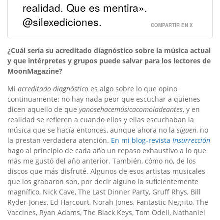
realidad. Que es mentira».
@silexediciones.
COMPARTIR EN X
¿Cuál sería su acreditado diagnóstico sobre la música actual
y que intérpretes y grupos puede salvar para los lectores de
MoonMagazine?
Mi
acreditado diagnóstico
es algo sobre lo que opino
continuamente: no hay nada peor que escuchar a quienes
dicen aquello de que
yanosehacemúsicacomoladeantes
, y en
realidad se refieren a cuando ellos y ellas escuchaban la
música que se hacía entonces, aunque ahora no la
siguen
, no
la prestan verdadera atención.
En mi blog-revista
Insurrección
hago al principio de cada año un repaso exhaustivo a lo que
más me gustó del año anterior. También, cómo no, de los
discos que más disfruté. Algunos de esos artistas musicales
que los grabaron son, por decir alguno lo suficientemente
magnífico, Nick Cave, The Last Dinner Party, Gruff Rhys, Bill
Ryder-Jones, Ed Harcourt, Norah Jones, Fantastic Negrito, The
Vaccines, Ryan Adams, The Black Keys, Tom Odell, Nathaniel