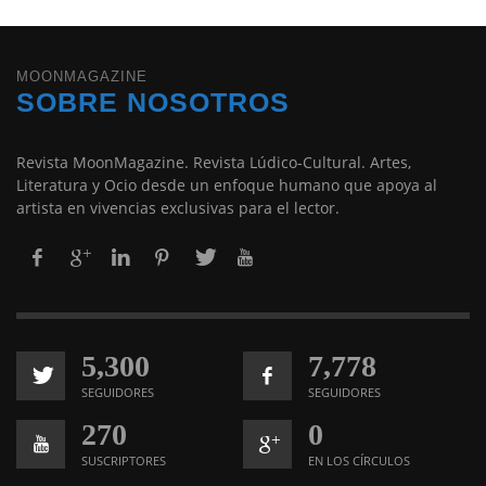
MOONMAGAZINE
SOBRE NOSOTROS
Revista MoonMagazine. Revista Lúdico-Cultural. Artes,
Literatura y Ocio desde un enfoque humano que apoya al
artista en vivencias exclusivas para el lector.
5,300
7,778
SEGUIDORES
SEGUIDORES
270
0
SUSCRIPTORES
EN LOS CÍRCULOS