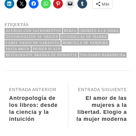
Más
ETIQUETAS:
ALUBIAS CON SACRAMENTOS
BERZA
CHORIZO A LA SIDRA
DENOMINACIÓN DE ORIGEN
GUINDILLAS DE IBARRA
LABEL VASCO DE GARANTÍA
MORCILLA DE VERDURA
PASTA BRICK
PRIMER PLATO
RESTAURANTE BRANKA DE DONOSTIA
TOLOSAKO BABARRUNA
ENTRADA ANTERIOR
ENTRADA SIGUIENTE
Antropología de
El amor de las
los libros: desde
mujeres a la
la ciencia y la
libertad. Elogio a
intuición
la mujer moderna