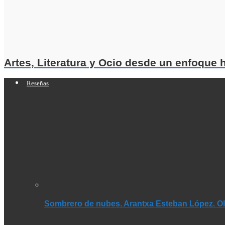
Artes, Literatura y Ocio desde un enfoque
Reseñas
Sombrero de nubes. Arantxa Esteban López. Olé