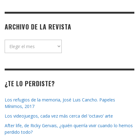
ARCHIVO DE LA REVISTA
Archivo
de
la
revista
¿TE LO PERDISTE?
Los refugios de la memoria, José Luis Cancho. Papeles
Mínimos, 2017
Los videojuegos, cada vez más cerca del ‘octavo’ arte
After life, de Ricky Gervais, ¿quién querría vivir cuando lo hemos
perdido todo?