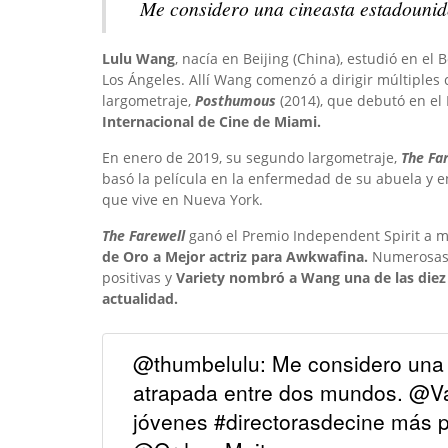
Me considero una cineasta estadounid
Lulu Wang
, nacía en Beijing (China), estudió en e
Los Ángeles. Allí Wang comenzó a dirigir múltiples
largometraje,
Posthumous
(2014)
, que debutó en el 
Internacional de Cine de Miami.
En enero de 2019, su segundo largometraje,
The Fa
basó la película en la enfermedad de su abuela y en
que vive en Nueva York.
The Farewell
ganó el Premio Independent Spirit a me
de Oro a Mejor actriz para
Awkwafina.
Numerosas p
positivas y
Variety nombró a Wang una de las diez
actualidad.
@thumbelulu: Me considero una 
atrapada entre dos mundos. @Va
jóvenes #directorasdecine más p