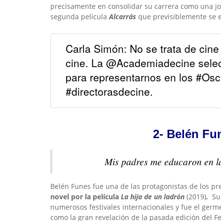
precisamente en consolidar su carrera como
una jo
segunda película
Alcarrás
que previsiblemente se 
Carla Simón: No se trata de cin
cine. La @Academiadecine sele
para representarnos en los #O
#directorasdecine.
2- Belén Fu
Mis padres me educaron en la 
Belén Funes fue una de las protagonistas de los p
novel por la película
La hija de un ladrón
(2019)
.
Su
numerosos festivales internacionales y fue el ger
como la gran revelación de la pasada edición del F