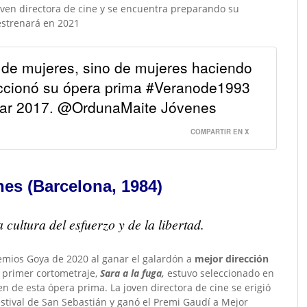
ven directora de cine
y se encuentra preparando su
estrenará en 2021
e de mujeres, sino de mujeres haciendo
ccionó su ópera prima #Veranode1993
scar 2017. @OrdunaMaite Jóvenes
COMPARTIR EN X
nes (Barcelona, 1984)
cultura del esfuerzo y de la libertad.
remios Goya de 2020 al ganar el galardón a
mejor dirección
 primer cortometraje,
Sara a la fuga,
estuvo seleccionado en
men de esta ópera prima. La
joven directora de cine
se erigió
estival de San Sebastián y ganó el Premi Gaudí a Mejor