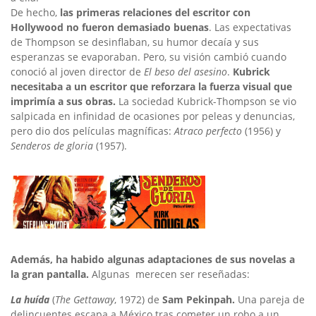
De hecho,
las primeras relaciones del escritor con
Hollywood no fueron demasiado buenas
. Las expectativas
de Thompson se desinflaban, su humor decaía y sus
esperanzas se evaporaban. Pero, su visión cambió cuando
conoció al joven director de
El beso del asesino
.
Kubrick
necesitaba a un escritor que reforzara la fuerza visual que
imprimía a sus obras.
La sociedad Kubrick-Thompson se vio
salpicada en infinidad de ocasiones por peleas y denuncias,
pero dio dos películas magníficas:
Atraco perfecto
(1956) y
Senderos de gloria
(1957).
Además, ha habido algunas adaptaciones de sus novelas a
la gran pantalla.
Algunas merecen ser reseñadas:
La huída
(
The Gettaway
, 1972) de
Sam Pekinpah.
Una pareja de
delincuentes escapa a México tras cometer un robo a un