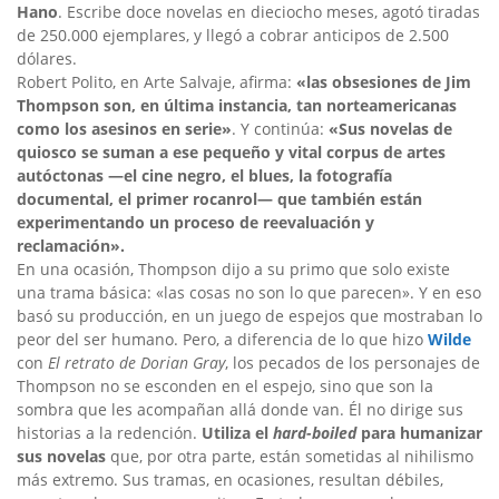
Hano
. Escribe doce novelas en dieciocho meses, agotó tiradas
de 250.000 ejemplares, y llegó a cobrar anticipos de 2.500
dólares.
Robert Polito, en Arte Salvaje, afirma:
«las obsesiones de Jim
Thompson son, en última instancia, tan norteamericanas
como los asesinos en serie»
. Y continúa:
«Sus novelas de
quiosco se suman a ese pequeño y vital corpus de artes
autóctonas —el cine negro, el blues, la fotografía
documental, el primer rocanrol— que también están
experimentando un proceso de reevaluación y
reclamación».
En una ocasión, Thompson dijo a su primo que solo existe
una trama básica: «las cosas no son lo que parecen». Y en eso
basó su producción, en un juego de espejos que mostraban lo
peor del ser humano. Pero, a diferencia de lo que hizo
Wilde
con
El retrato de Dorian Gray
, los pecados de los personajes de
Thompson no se esconden en el espejo, sino que son la
sombra que les acompañan allá donde van. Él no dirige sus
historias a la redención.
Utiliza el
hard-boiled
para humanizar
sus novelas
que, por otra parte, están sometidas al nihilismo
más extremo. Sus tramas, en ocasiones, resultan débiles,