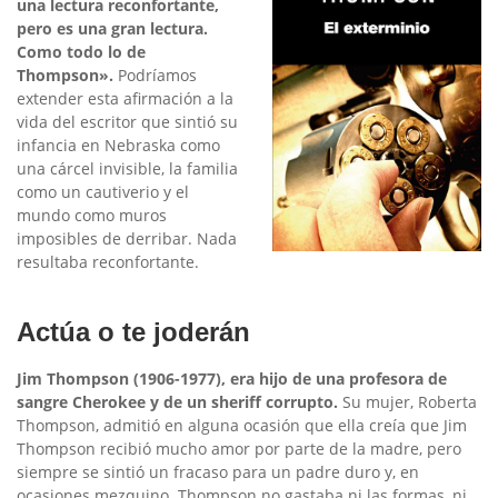
una lectura reconfortante,
pero es una gran lectura.
Como todo lo de
Thompson».
Podríamos
extender esta afirmación a la
vida del escritor que sintió su
infancia en Nebraska como
una cárcel invisible, la familia
como un cautiverio y el
mundo como muros
imposibles de derribar. Nada
resultaba reconfortante.
Actúa o te joderán
Jim Thompson (1906-1977), era hijo de una profesora de
sangre Cherokee y de un sheriff corrupto.
Su mujer, Roberta
Thompson, admitió en alguna ocasión que ella creía que Jim
Thompson recibió mucho amor por parte de la madre, pero
siempre se sintió un fracaso para un padre duro y, en
ocasiones mezquino. Thompson no gastaba ni las formas, ni