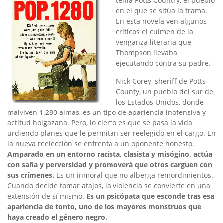
tenía Potts Country, el pueblo
en el que se sitúa la trama.
En esta novela ven algunos
críticos el culmen de la
venganza literaria que
Thompson llevaba
ejecutando contra su padre.
Nick Corey, sheriff de Potts
County, un pueblo del sur de
los Estados Unidos, donde
malviven 1.280 almas, es un tipo de apariencia inofensiva y
actitud holgazana. Pero, lo cierto es que se pasa la vida
urdiendo planes que le permitan ser reelegido en el cargo. En
la nueva reelección se enfrenta a un oponente honesto.
Amparado en un entorno racista, clasista y misógino, actúa
con saña y perversidad y promoverá que otros carguen con
sus crímenes.
Es un inmoral que no alberga remordimientos.
Cuando decide tomar atajos, la violencia se convierte en una
extensión de sí mismo.
Es un psicópata que esconde tras esa
apariencia de tonto, uno de los mayores monstruos que
haya creado el género negro.