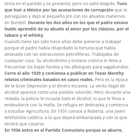
tenía en el partido y se presentó, pero no salió elegido.
Tuvo
que huir a México por las acusaciones de corrupción
que le
perseguían y dejó al pequeño Jim con los abuelos maternos
en Burdell.
Durante los dos años en los que el padre estuvo
huido aprendió de su abuelo el amor por los clásicos, por el
tabaco y el whisky.
Cuando tiene tan sólo trece años debe ponerse a trabajar
porque el padre había dilapidado la fortuna que había
amasado con las extracciones petrolíferas. Trabajaba de
cualquier cosa. Su alcoholismo y tristeza crónica le lleva a
frecuentar los bajos fondos y los albergues para vagabundos.
Corre el año 1929 y comienza a publicar en Texas Monthy
relatos criminales basados en casos reales.
Pero es la época
de la Gran Depresión y el dinero escasea. La venta ilegal de
alcohol aparece como una posible solución. Pero, durante una
redada, la policía le incauta todo el alcohol, lo que le lleva a
endeudarse con la mafia. Se refugia en Nebraska y comienza
a estudiar Agricultura. En 1931 conoce a Roberta, una joven
telefonista católica, a la que dejará embarazada y con la que
tendrá que casarse.
En 1936 entra en el Partido Comunista porque se aburre,