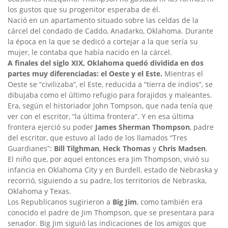
los gustos que su progenitor esperaba de él.
Nació en un apartamento situado sobre las celdas de la
cárcel del condado de Caddo, Anadarko, Oklahoma. Durante
la época en la que se dedicó a cortejar a la que sería su
mujer, le contaba que había nacido en la cárcel.
A finales del siglo XIX, Oklahoma quedó dividida en dos
partes muy diferenciadas: el Oeste y el Este.
Mientras el
Oeste se “civilizaba”, el Este, reducida a “tierra de indios”, se
dibujaba como el último refugio para forajidos y maleantes.
Era, según el historiador John Tompson, que nada tenía que
ver con el escritor, “la última frontera”. Y en esa última
frontera ejerció su poder
James Sherman Thompson
, padre
del escritor, que estuvo al lado de los llamados “Tres
Guardianes”:
Bill
Tilghman
,
Heck Thomas
y
Chris Madsen
.
El niño que, por aquel entonces era Jim Thompson, vivió su
infancia en Oklahoma City y en Burdell, estado de Nebraska y
recorrió, siguiendo a su padre, los territorios de Nebraska,
Oklahoma y Texas.
Los Republicanos sugirieron a
Big Jim
, como también era
conocido el padre de Jim Thompson, que se presentara para
senador. Big Jim siguió las indicaciones de los amigos que