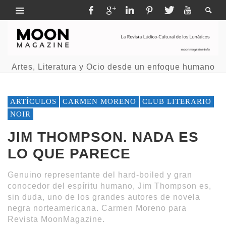
Artes, Literatura y Ocio desde un enfoque humano
ARTÍCULOS
CARMEN MORENO
CLUB LITERARIO
NOIR
JIM THOMPSON. NADA ES
LO QUE PARECE
Genuino representante del hard-boiled y gran
conocedor del espíritu humano, Jim Thompson es,
sin duda, uno de los grandes autores de novela
negra norteamericana. Carmen Moreno para
Revista MoonMagazine.