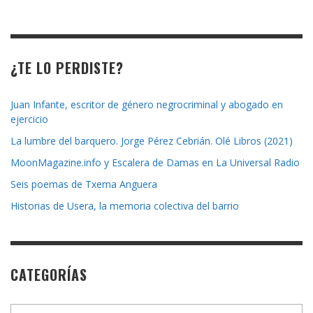
la
revista
¿TE LO PERDISTE?
Juan Infante, escritor de género negrocriminal y abogado en
ejercicio
La lumbre del barquero. Jorge Pérez Cebrián. Olé Libros (2021)
MoonMagazine.info y Escalera de Damas en La Universal Radio
Seis poemas de Txema Anguera
Historias de Usera, la memoria colectiva del barrio
CATEGORÍAS
Categorías