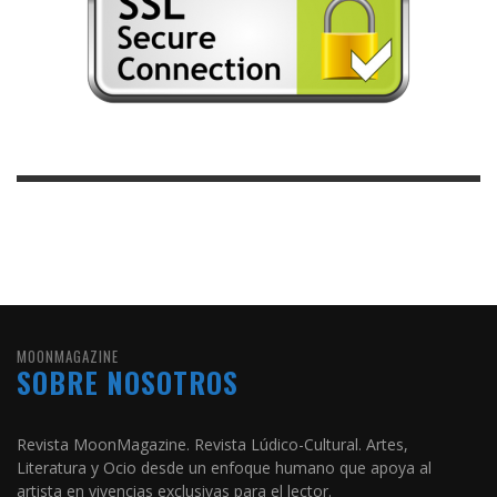
MOONMAGAZINE
SOBRE NOSOTROS
Revista MoonMagazine. Revista Lúdico-Cultural. Artes,
Literatura y Ocio desde un enfoque humano que apoya al
artista en vivencias exclusivas para el lector.