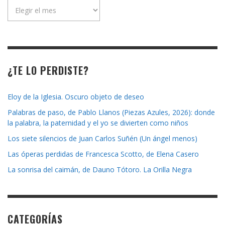
Archivo
de
la
revista
¿TE LO PERDISTE?
Eloy de la Iglesia. Oscuro objeto de deseo
Palabras de paso, de Pablo Llanos (Piezas Azules, 2026): donde
la palabra, la paternidad y el yo se divierten como niños
Los siete silencios de Juan Carlos Suñén (Un ángel menos)
Las óperas perdidas de Francesca Scotto, de Elena Casero
La sonrisa del caimán, de Dauno Tótoro. La Orilla Negra
CATEGORÍAS