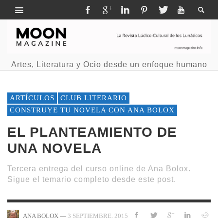
Artes, Literatura y Ocio desde un enfoque humano
ARTÍCULOS
CLUB LITERARIO
CONSTRUYE TU NOVELA CON ANA BOLOX
EL PLANTEAMIENTO DE
UNA NOVELA
Tercera entrega del curso online de Ana Bolox.
Sigue el temario completo desde este post.
—
3 SEPTIEMBRE, 2015
ANA BOLOX