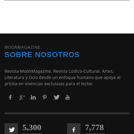
MOONMAGAZINE
SOBRE NOSOTROS
Revista MoonMagazine. Revista Lúdico-Cultural. Artes,
Literatura y Ocio desde un enfoque humano que apoya al
artista en vivencias exclusivas para el lector.
5,300
7,778