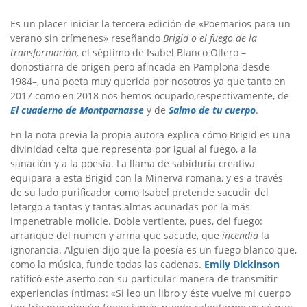
Es un placer iniciar la tercera edición de «Poemarios para un
verano sin crímenes» reseñando
Brigid o el fuego de la
transformación,
el séptimo de Isabel Blanco Ollero –
donostiarra de origen pero afincada en Pamplona desde
1984–, una poeta muy querida por nosotros ya que tanto en
2017 como en 2018 nos hemos ocupado,respectivamente, de
El cuaderno de Montparnasse
y de
Salmo de tu cuerpo
.
En la nota previa la propia autora explica cómo Brigid es una
divinidad celta que representa por igual al fuego, a la
sanación y a la poesía. La llama de sabiduría creativa
equipara a esta Brigid con la Minerva romana, y es a través
de su lado purificador como Isabel pretende sacudir del
letargo a tantas y tantas almas acunadas por la más
impenetrable molicie. Doble vertiente, pues, del fuego:
arranque del numen y arma que sacude, que
incendia
la
ignorancia. Alguien dijo que la poesía es un fuego blanco que,
como la música, funde todas las cadenas.
Emily Dickinson
ratificó este aserto con su particular manera de transmitir
experiencias íntimas: «Si leo un libro y éste vuelve mi cuerpo