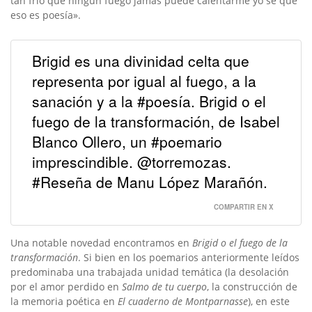
tan frío que ningún fuego jamás puede calentarme yo sé que
eso es poesía».
Brigid es una divinidad celta que
representa por igual al fuego, a la
sanación y a la #poesía. Brigid o el
fuego de la transformación, de Isabel
Blanco Ollero, un #poemario
imprescindible. @torremozas.
#Reseña de Manu López Marañón.
COMPARTIR EN X
Una notable novedad encontramos en
Brigid o el fuego de la
transformación
. Si bien en los poemarios anteriormente leídos
predominaba una trabajada unidad temática (la desolación
por el amor perdido en
Salmo de tu cuerpo
, la construcción de
la memoria poética en
El cuaderno de Montparnasse
), en este