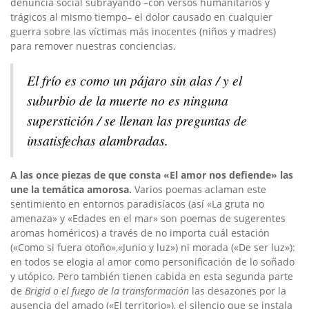
denuncia social subrayando –con versos humanitarios y
trágicos al mismo tiempo– el dolor causado en cualquier
guerra sobre las víctimas más inocentes (niños y madres)
para remover nuestras conciencias.
El frío es como un pájaro sin alas / y el
suburbio de la muerte no es ninguna
superstición / se llenan las preguntas de
insatisfechas alambradas.
A las once piezas de que consta «El amor nos defiende» las
une la temática amorosa.
Varios poemas aclaman este
sentimiento en entornos paradisíacos (así «La gruta no
amenaza» y «Edades en el mar» son poemas de sugerentes
aromas homéricos) a través de no importa cuál estación
(«Como si fuera otoño»,«Junio y luz») ni morada («De ser luz»):
en todos se elogia al amor como personificación de lo soñado
y utópico. Pero también tienen cabida en esta segunda parte
de
Brigid o el fuego de la transformación
las desazones por la
ausencia del amado («El territorio»), el silencio que se instala