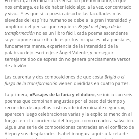
En efecto, al terminarlo la sensación predominante, la que
nos embarga, es la de haber leído algo, a la vez, concentrado
y vivo… Y es que si la poesía absorbe las facultades más
elevadas del espíritu humano se debe a la gran intensidad y
amplitud del pensar que requiere.
Brigid o el fuego de la
transformación
no es un libro fácil, cada poema ascendente
suyo supone una criba de espíritus incapaces. «La poesía es,
fundamentalmente, experiencia de la intensidad de la
palabra» dejó escrito Jose Ángel Valente, y perseguir
semejante tipo de expresión no genera precisamente versos
de aluvión…
Las cuarenta y dos composiciones de que costa
Brigid o el
fuego de la transformación
vienen divididas en cuatro partes.
La primera,
«Pasajes de la furia y el dolor»
, se inicia con seis
poemas que combinan angustias por el paso del tiempo y
recuerdos de aquellos rostros «de interminable ceguera»;
aparecen luego celebraciones varias y la explícita mención al
fuego –en «La conciencia del fuego»–como creadora salvación.
Sigue una serie de composiciones centradas en el conflicto de
Alepo y sus desplazados. Isabel inaugura aquí su faceta de