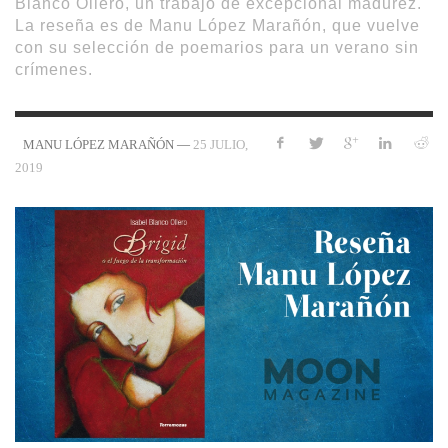
Blanco Ollero, un trabajo de excepcional madurez.
La reseña es de Manu López Marañón, que vuelve
con su selección de poemarios para un verano sin
crímenes.
—
25 JULIO,
MANU LÓPEZ MARAÑÓN
2019