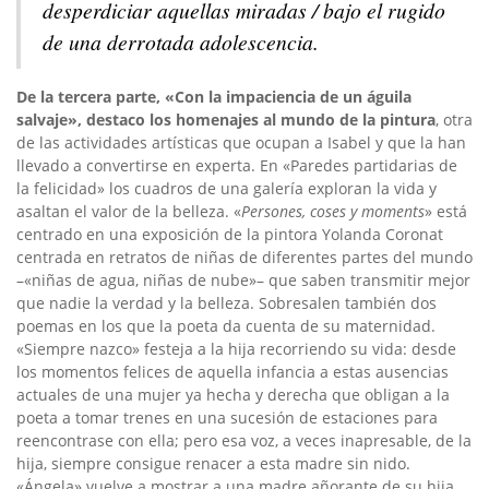
desperdiciar aquellas miradas / bajo el rugido
de una derrotada adolescencia.
De la tercera parte, «Con la impaciencia de un águila
salvaje», destaco los homenajes al mundo de la pintura
, otra
de las actividades artísticas que ocupan a Isabel y que la han
llevado a convertirse en experta. En «Paredes partidarias de
la felicidad» los cuadros de una galería exploran la vida y
asaltan el valor de la belleza. «
Persones, coses y moments
» está
centrado en una exposición de la pintora Yolanda Coronat
centrada en retratos de niñas de diferentes partes del mundo
–«niñas de agua, niñas de nube»– que saben transmitir mejor
que nadie la verdad y la belleza. Sobresalen también dos
poemas en los que la poeta da cuenta de su maternidad.
«Siempre nazco» festeja a la hija recorriendo su vida: desde
los momentos felices de aquella infancia a estas ausencias
actuales de una mujer ya hecha y derecha que obligan a la
poeta a tomar trenes en una sucesión de estaciones para
reencontrase con ella; pero esa voz, a veces inapresable, de la
hija, siempre consigue renacer a esta madre sin nido.
«Ángela» vuelve a mostrar a una madre añorante de su hija