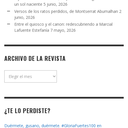
un sol naciente
5 junio, 2026
Versos de los ratos perdidos, de Montserrat Abumalhan
2
junio, 2026
Entre el quiosco y el canon: redescubriendo a Marcial
Lafuente Estefanía
7 mayo, 2026
ARCHIVO DE LA REVISTA
Archivo
de
la
revista
¿TE LO PERDISTE?
Duérmete, gusano, duérmete. #GloriaFuertes100 en