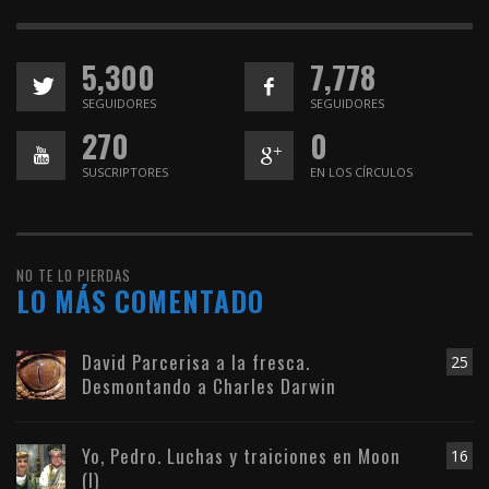
5,300
7,778
SEGUIDORES
SEGUIDORES
270
0
SUSCRIPTORES
EN LOS CÍRCULOS
NO TE LO PIERDAS
LO MÁS COMENTADO
David Parcerisa a la fresca.
25
Desmontando a Charles Darwin
Yo, Pedro. Luchas y traiciones en Moon
16
(I)