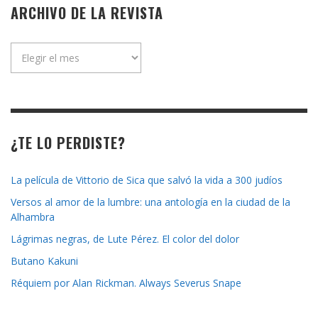
ARCHIVO DE LA REVISTA
Archivo
de
la
revista
¿TE LO PERDISTE?
La película de Vittorio de Sica que salvó la vida a 300 judíos
Versos al amor de la lumbre: una antología en la ciudad de la
Alhambra
Lágrimas negras, de Lute Pérez. El color del dolor
Butano Kakuni
Réquiem por Alan Rickman. Always Severus Snape