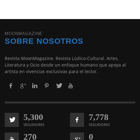
MOONMAGAZINE
SOBRE NOSOTROS
Revista MoonMagazine. Revista Lúdico-Cultural. Artes,
Literatura y Ocio desde un enfoque humano que apoya al
artista en vivencias exclusivas para el lector.
5,300
7,778
SEGUIDORES
SEGUIDORES
270
0