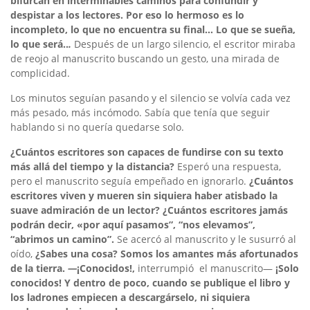
bifurcan en interminables caminos para confundir y
despistar a los lectores. Por eso lo hermoso es lo
incompleto, lo que no encuentra su final… Lo que se sueña,
lo que será..
.
Después de un largo silencio, el escritor miraba
de reojo al manuscrito buscando un gesto, una mirada de
complicidad.
Los minutos seguían pasando y el silencio se volvía cada vez
más pesado, más incómodo. Sabía que tenía que seguir
hablando si no quería quedarse solo.
¿Cuántos escritores son capaces de fundirse con su texto
más allá del tiempo y la distancia?
Esperó una respuesta,
pero el manuscrito seguía empeñado en ignorarlo.
¿Cuántos
escritores viven y mueren sin siquiera haber atisbado la
suave admiración de un lector? ¿Cuántos escritores jamás
podrán decir, «por aquí pasamos”, “nos elevamos”,
“abrimos un camino”.
Se acercó al manuscrito y le susurró al
oído,
¿Sabes una cosa? Somos los amantes más afortunados
de la tierra.
—
¡Conocidos!,
interrumpió el manuscrito—
¡Solo
conocidos! Y dentro de poco, cuando se publique el libro y
los ladrones empiecen a descargárselo, ni siquiera