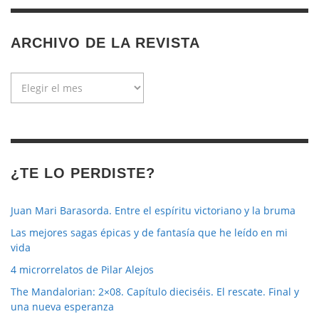
ARCHIVO DE LA REVISTA
Archivo
de
la
revista
¿TE LO PERDISTE?
Juan Mari Barasorda. Entre el espíritu victoriano y la bruma
Las mejores sagas épicas y de fantasía que he leído en mi
vida
4 microrrelatos de Pilar Alejos
The Mandalorian: 2×08. Capítulo dieciséis. El rescate. Final y
una nueva esperanza