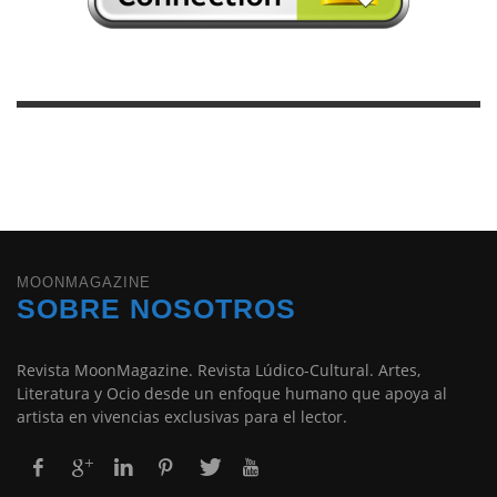
MOONMAGAZINE
SOBRE NOSOTROS
Revista MoonMagazine. Revista Lúdico-Cultural. Artes,
Literatura y Ocio desde un enfoque humano que apoya al
artista en vivencias exclusivas para el lector.