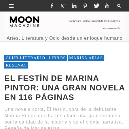
Artes, Literatura y Ocio desde un enfoque humano
CLUB LITERARIO
LIBROS
MARISA ARIAS
RESEÑAS
EL FESTÍN DE MARINA
PINTOR: UNA GRAN NOVELA
EN 116 PÁGINAS
Una novela corta, El festín, obra de la debutante
Marina Pintor, que ha resultado una gran sorpresa
por la calidad de la historia y su eficiente narrativa.
Reseña de Marisa Arias.