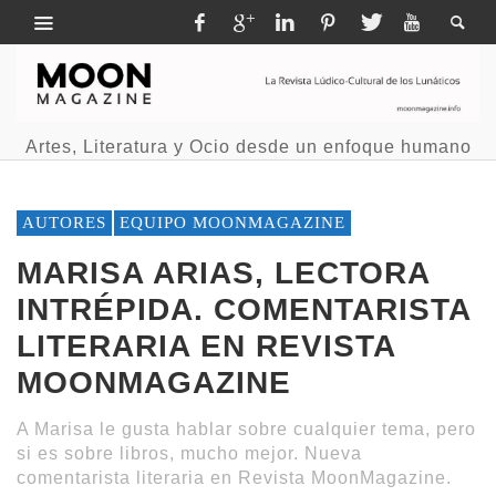
Artes, Literatura y Ocio desde un enfoque humano
AUTORES
EQUIPO MOONMAGAZINE
MARISA ARIAS, LECTORA
INTRÉPIDA. COMENTARISTA
LITERARIA EN REVISTA
MOONMAGAZINE
A Marisa le gusta hablar sobre cualquier tema, pero
si es sobre libros, mucho mejor. Nueva
comentarista literaria en Revista MoonMagazine.