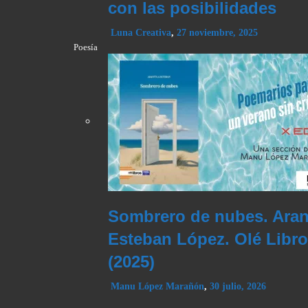
con las posibilidades
Luna Creativa
,
27 noviembre, 2025
Poesía
Sombrero de nubes. Aran
Esteban López. Olé Libr
(2025)
Manu López Marañón
,
30 julio, 2026