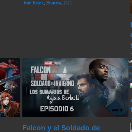
Iván Baena
,
29 enero, 2025
Ar
Exp
Cre
Art
l
Falcon y el Soldado de