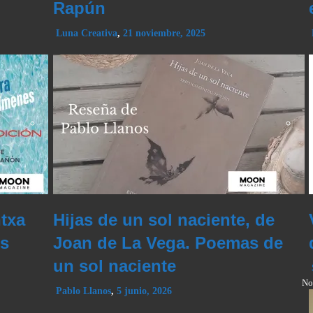
Rapún
Luna Creativa
,
21 noviembre, 2025
txa
Hijas de un sol naciente, de
os
Joan de La Vega. Poemas de
un sol naciente
No
Pablo Llanos
,
5 junio, 2026