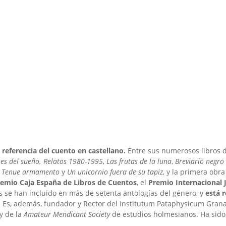
referencia del cuento en castellano.
Entre sus numerosos libros 
nes del sueño. Relatos 1980-1995
,
Las frutas de la luna
,
Breviario negro
,
Tenue armamento
y
Un unicornio fuera de su tapiz
, y la primera obr
emio Caja España de Libros de Cuentos
, el
Premio Internacional J
 se han incluido en más de setenta antologías del género, y
está 
. Es, además, fundador y Rector del Institutum Pataphysicum Gran
y de la
Amateur Mendicant Society
de estudios holmesianos. Ha sido t