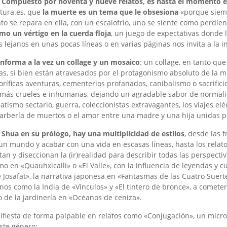
.
Compuesto por noventa y nueve relatos, es hasta el momento el
 LÓPEZ. OLÉ LIBROS (2025)
E LA VEGA. POEMAS DE UN SOL NACIENTE
UDÍN: UN SÓRDIDO VIAJE POR LOS SÓTANOS DE 
 CARLOS DE MATTEIS
O: CASTLEVANIA DICE ADIÓS CON ELEGANCIA Y M
ANA. A TRAVÉS DEL AIRE»
LANCO SANJURJO: EL GRITO QUE CRUZA SIGLOS
ERO WASTE: RECICLAR NO ES SUFICIENTE
atura.es, que
la muerte es un tema que le obsesiona
«porque siemp
to se repara en ella, con un escalofrío, uno se siente como perdie
mo un vértigo en la cuerda floja
, un juego de expectativas donde l
s lejanos en unas pocas líneas o en varias páginas nos invita a la i
nforma a la vez un collage y un mosaico
: un collage, en tanto qu
mas, si bien están atravesados por el protagonismo absoluto de la 
roríficas aventuras, cementerios profanados, canibalismo o sacrificio
s más crueles e inhumanas, dejando un agradable sabor de normalid
tismo sectario, guerra, coleccionistas extravagantes, los viajes e
rbería de muertos o el amor entre una madre y una hija unidas po
E ANDREA JAURRIETA. HAY MIMBRES PARA EL CE
MUJERES GUERRERAS Y UNA LUCHA POR LA IGU
E CON DON QUIJOTE DE LA MANCHA (SEGUNDA P
DE LA MUJER QUE SOY, DE ¿BRITNEY SPEARS?
AS POR PALESTINA
 Shua en su prólogo, hay una multiplicidad de estilos
, desde las 
 un mundo y acabar con una vida en escasas líneas, hasta los relat
 ARZALLUZ
 IGLESIAS
 SUÁREZ
VILAS COUSELO
AGAZINE
,
18 ABRIL, 2021
,
,
2 OCTUBRE, 2025
8 MARZO, 2021
,
21 AGOSTO, 2024
,
20 NOVIEMBRE, 2023
n y diseccionan la (ir)realidad para describir todas las perspecti
mo en «Quauhxicalli» o «El Valle», con la influencia de leyendas y
de Josafat», la narrativa japonesa en «Fantasmas de las Cuatro Suer
janos como la India de «Vínculos» y «El tintero de bronce», a cometer
 de la jardinería en «Océanos de ceniza».
ifiesta de forma palpable en relatos como «Conjugación», un micr
ste género: