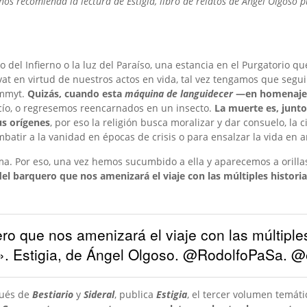
s recomienda la lectura de Estigia, libro de relatos
de Ángel Olgoso
p
o del Infierno o la luz del Paraíso, una estancia en el Purgatorio 
at en virtud de nuestros actos en vida, tal vez tengamos que seguir
ENIR, DE MIA HANSEN-LØVE: LAS LETRAS COMO
JORES HERRAMIENTAS PARA ARTISTAS
MADOZ, FOTÓGRAFO CONCEPTUAL
TAMOS A… LOS AUTORES DE «TRIANA. A TRAVÉS 
RO DE TU PIEL DE PALOMA ULLOA: CONTRA LA V
Ammyt.
Quizás, cuando esta
máquina de languidecer
—en homenaje a
AENA
AGAZINE
 HOYA
SÚS CONDE
YÁÑEZ CALVO
,
29 ENERO, 2025
,
15 NOVIEMBRE, 2022
,
,
5 JULIO, 2021
21 ENERO, 2026
,
25 NOVIEMBRE, 2025
acío, o regresemos reencarnados en un insecto.
La muerte es, junto
us orígenes
, por eso la religión busca moralizar y dar consuelo, la c
ombatir a la vanidad en épocas de crisis o para ensalzar la vida en a
ma. Por eso, una vez hemos sucumbido a ella y aparecemos a orillas
el barquero que nos amenizará el viaje con las múltiples histori
ro que nos amenizará el viaje con las múltiple
». Estigia, de Ángel Olgoso. @RodolfoPaSa. @
pués de
Bestiario
y
Sideral
, publica
Estigia
, el tercer volumen temát