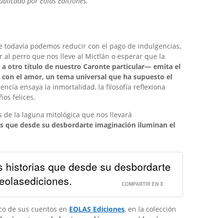
ublicado por Eolas Ediciones.
que todavía podemos reducir con el pago de indulgencias,
 al perro que nos lleve al Mictlán o esperar que la
 ASILO EMOCIONAL
DEL AIRE»
IOLENCIA DE GÉNERO, NI UN PASO ATRÁS
 otro título de nuestro Caronte particular— emita el
 con el amor, un tema universal que ha supuesto el
iencia ensaya la inmortalidad, la filosofía reflexiona
ños felices.
 de la laguna mitológica que nos llevará
as que desde su desbordarte imaginación iluminan el
s historias que desde su desbordarte
eolasediciones.
COMPARTIR EN X
ico de sus cuentos en
EOLAS Ediciones
, en la colección