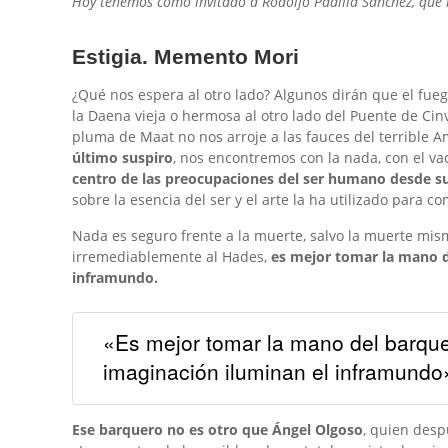
Hoy tenemos como invitado a Rodolfo Padilla Sánchez, que no
Estigia. Memento Mori
¿Qué nos espera al otro lado? Algunos dirán que el fueg
la Daena vieja o hermosa al otro lado del Puente de Cinv
EL PORV
LAS ME
CHEMA 
PREGUN
EL HIER
pluma de Maat no nos arroje a las fauces del terrible 
IVÁN B
MOON M
AMALIA
JOSÉ JE
SONIA 
último suspiro
, nos encontremos con la nada, con el v
centro de las preocupaciones del ser humano desde s
sobre la esencia del ser y el arte la ha utilizado para c
Nada es seguro frente a la muerte, salvo la muerte mis
irremediablemente al Hades,
es mejor tomar la mano d
inframundo.
«Es mejor tomar la mano del barque
imaginación iluminan el inframundo
Ese barquero no es otro que Ángel Olgoso
, quien des