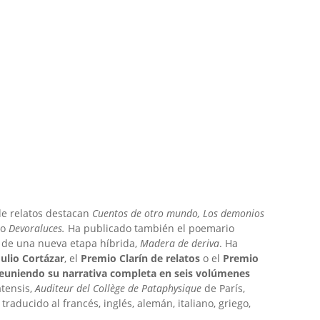
de relatos destacan
Cuentos de otro mundo, Los demonios
o
Devoraluces.
Ha publicado también el poemario
a de una nueva etapa híbrida,
Madera de deriva
. Ha
ulio Cortázar
, el
Premio Clarín de relatos
o el
Premio
reuniendo su narrativa completa en seis volúmenes
atensis,
Auditeur del Collège de Pataphysique
de París,
raducido al francés, inglés, alemán, italiano, griego,