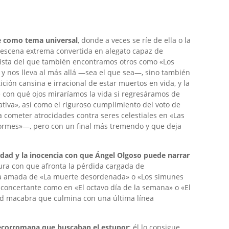
te como tema universal
, donde a veces se ríe de ella o la
a escena extrema convertida en alegato capaz de
imista del que también encontramos otros como «Los
 y nos lleva al más allá —sea el que sea—, sino también
ión cansina e irracional de estar muertos en vida, y la
 con qué ojos miraríamos la vida si regresáramos de
ativa», así como el riguroso cumplimiento del voto de
cometer atrocidades contra seres celestiales en «Las
rmes»—, pero con un final más tremendo y que deja
idad y la inocencia con que Ángel Olgoso puede narrar
K ‘N’ ROLL
nura con que afronta la pérdida cargada de
sona amada de «La muerte desordenada» o «Los simunes
esconcertante como en «El octavo día de la semana» o «El
dad macabra que culmina con una última línea
grecorromana que buscaban el estupor
; él lo consigue