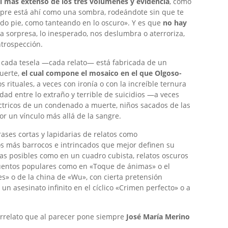
 más extenso de los tres volúmenes y evidencia
, como
LA MÚSICA
UCHO GORE
re está ahí como una sombra, rodeándote sin que te
ndo pie, como tanteando en lo oscuro». Y es que
no hay
a sorpresa, lo inesperado, nos deslumbra o aterroriza,
ntrospección.
e cada tesela —cada relato— está fabricada de un
muerte,
el cual compone el mosaico en el que Olgoso-
s rituales, a veces con ironía o con la increíble ternura
ad entre lo extraño y terrible de suicidios —a veces
léctricos de un condenado a muerte, niños sacados de las
r un vínculo más allá de la sangre.
STO
ALDAD
ARTE)
frases cortas y lapidarias de relatos como
os más barrocos e intrincados que mejor definen su
vas posibles como en un cuadro cubista, relatos oscuros
 cuentos populares como en «Toque de ánimas» o el
tes» o de la china de «Wu», con cierta pretensión
 un asesinato infinito en el cíclico «Crimen perfecto» o a
orrelato que al parecer pone siempre
José María Merino