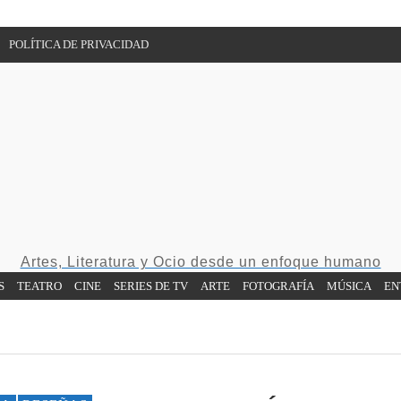
POLÍTICA DE PRIVACIDAD
Artes, Literatura y Ocio desde un enfoque humano
S
TEATRO
CINE
SERIES DE TV
ARTE
FOTOGRAFÍA
MÚSICA
EN