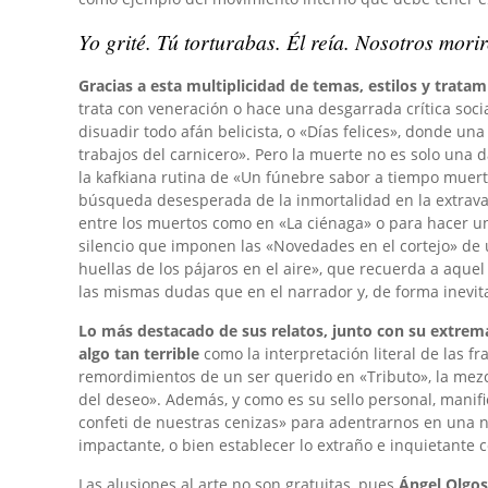
Yo grité. Tú torturabas. Él reía. Nosotros mori
Gracias a esta multiplicidad de temas, estilos y tra
trata con veneración o hace una desgarrada crítica soc
disuadir todo afán belicista, o «Días felices», donde 
trabajos del carnicero». Pero la muerte no es solo una
la kafkiana rutina de «Un fúnebre sabor a tiempo muerto
búsqueda desesperada de la inmortalidad en la extravag
entre los muertos como en «La ciénaga» o para hacer una
silencio que imponen las «Novedades en el cortejo» de
huellas de los pájaros en el aire», que recuerda a aquel
las mismas dudas que en el narrador y, de forma inevit
Lo más destacado de sus relatos, junto con su extrema
HUMANZEE, DE ÁNGEL PADILLA. LA IMA
INTERTEXTUALIDAD, EL DIÁLOGO ENTRE
VERSOS DE LOS RATOS PERDIDOS, DE 
FONDO BUITRE DE PACO GÓMEZ ESCRIBA
FUTURO: ACTUALIZACIÓN DISPONIBLE
MELOCOTÓN EN ALMÍBAR, DE MIGUEL MI
FALCON Y EL SOLDADO DE INVIERNO. EP
JULIA OTXOA: «PARA MÍ LA POESÍA ES U
SPICULUS, DE JUAN TRANCHE: NOVELA 
BOWL TO BE WILD, DEL GRUPIGLESIAS: C
algo tan terrible
como la interpretación literal de las 
ROSA GARCÍA GASCO
LUNA CREATIVA
SONIA YÁÑEZ CALVO
MORITZ GARCÍA
NOEL PÉREZ BREY
IVÁN BAENA
AGLAIA BERLUTTI
ANA ISABEL ALVEA SÁNCHEZ
UXUE EMEBI
GINÉS VERA
,
,
,
18 JUNIO, 2020
13 MARZO, 2025
5 AGOSTO, 2021
,
,
12 NOVIEMBRE, 2025
26 ENERO, 2026
,
,
12 ENERO, 2026
23 ABRIL, 2021
,
,
19 JUNIO, 2026
2 JUNIO, 2026
,
16 ABRIL, 2025
remordimientos de un ser querido en «Tributo», la mez
del deseo». Además, y como es su sello personal, manifi
confeti de nuestras cenizas» para adentrarnos en una n
impactante, o bien establecer lo extraño e inquietante
Las alusiones al arte no son gratuitas, pues
Ángel Olgos