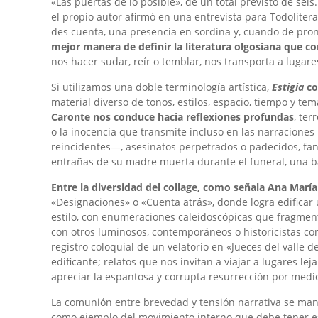
«Las puertas de lo posible», de un total previsto de seis
SOMBRERO DE NUBES. ARANTXA ESTEBAN
4 MICRORRELATOS DE AURORA RAPÚN
HIJAS DE UN SOL NACIENTE, DE JOAN D
VIVO EN LA OSCURIDAD, DE VÍCTOR CLA
¿QUÉ VA A SER DE TI, ESPAÑA?
YO DECIDO. AMOR, SEXO Y MUERTE, DE
UN VIAJE DE IDA Y VUELTA AL INFIERN
PREGUNTAMOS A… LOS AUTORES DE «TRI
GORRIONES Y HALCONES, DE CARMEN B
SEBASTIAN SIMON, AUTOR DE COCINA Z
el propio autor afirmó en una entrevista para Todoliter
MANU LÓPEZ MARAÑÓN
LUNA CREATIVA
PABLO LLANOS
ROSA GARCÍA GASCO
JOSÉ LUIS IBÁÑEZ SALAS
IVÁN BAENA
AGLAIA BERLUTTI
JOSÉ JESÚS CONDE
SONIA YÁÑEZ CALVO
GINÉS VERA
,
,
6 JULIO, 2020
26 MARZO, 2025
,
,
5 JUNIO, 2026
21 NOVIEMBRE, 2025
,
,
13 MAYO, 2021
21 ENERO, 2026
,
,
29 ENERO, 2026
3 JULIO, 2025
,
,
30 JULIO, 2026
31 MARZO, 2026
des cuenta, una presencia en sordina y, cuando de pron
mejor manera de definir la literatura olgosiana que co
nos hacer sudar, reír o temblar, nos transporta a lugare
Si utilizamos una doble terminología artística,
Estigia
co
material diverso de tonos, estilos, espacio, tiempo y te
Caronte nos conduce hacia reflexiones profundas
, ter
o la inocencia que transmite incluso en las narracione
reincidentes—, asesinatos perpetrados o padecidos, fana
entrañas de su madre muerta durante el funeral, una ba
NINA, D
CINCO 
DE VIAJ
RESEÑA 
PALABR
Entre la diversidad del collage, como señala Ana María
«Designaciones» o «Cuenta atrás», donde logra edificar
KERMAN
TAMARA
TERESA
DARÍO 
MOON M
estilo, con enumeraciones caleidoscópicas que fragmenta
con otros luminosos, contemporáneos o historicistas co
registro coloquial de un velatorio en «Jueces del valle 
edificante; relatos que nos invitan a viajar a lugares le
apreciar la espantosa y corrupta resurrección por medio
La comunión entre brevedad y tensión narrativa se man
como ejemplo del movimiento interno que debe tener e