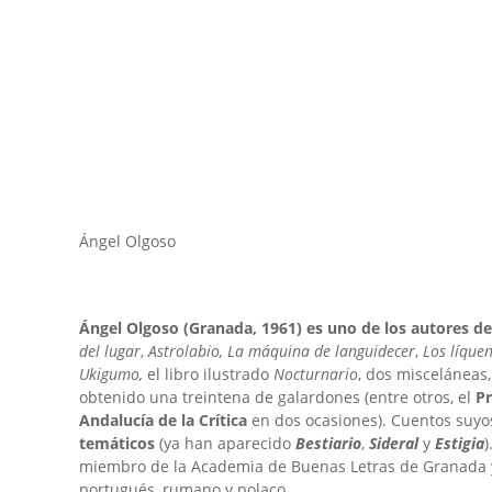
Ángel Olgoso
Ángel Olgoso (Granada, 1961) es uno de los autores de 
del lugar
,
Astrolabio, La máquina de languidecer
,
Los líque
Ukigumo,
el libro ilustrado
Nocturnario
, dos misceláneas
obtenido una treintena de galardones (entre otros, el
Pr
Andalucía de la Crítica
en dos ocasiones). Cuentos suyos
temáticos
(ya han aparecido
Bestiario
,
Sideral
y
Estigia
)
miembro de la Academia de Buenas Letras de Granada 
portugués, rumano y polaco.