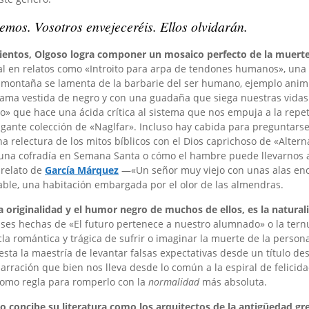
remos. Vosotros envejeceréis. Ellos olvidarán.
tamientos, Olgoso logra componer un mosaico perfecto de la muer
ial en relatos como «Introito para arpa de tendones humanos», un
una montaña se lamenta de la barbarie del ser humano, ejemplo an
 dama vestida de negro y con una guadaña que siega nuestras vidas
» que hace una ácida crítica al sistema que nos empuja a la repetic
ante colección de «Naglfar». Incluso hay cabida para preguntarse
 relectura de los mitos bíblicos con el Dios caprichoso de «Altern
 una cofradía en Semana Santa o cómo el hambre puede llevarnos a 
 relato de
García Márquez
—«Un señor muy viejo con unas alas eno
able, una habitación embargada por el olor de las almendras.
 originalidad y el humor negro de muchos de ellos, es la natural
GINACIÓN COMO TRINCHERA
 PERSONAJES
MONTSERRAT ABUMALHAN
NO, REBELIÓN QUINQUI EN CANILLEJAS
HURA. REÍR ES UN ACTO DE RESISTENCIA
ISODIO FINAL: EL VUELO DEL CAPITÁN AMÉRICA
NA ACTITUD ANTE LA EXISTENCIA»
HISTÓRICA QUE ATRAPA Y EMOCIONA
OCINA SALUDABLE Y DELICIOSA A RITMO DE ROC
frases hechas de «El futuro pertenece a nuestro alumnado» o la ter
cla romántica y trágica de sufrir o imaginar la muerte de la per
esta la maestría de levantar falsas expectativas desde un título d
arración que bien nos lleva desde lo común a la espiral de felici
 como regla para romperlo con la
normalidad
más absoluta.
o concibe su literatura como los arquitectos de la antigüedad 