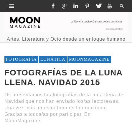
Artes, Literatura y Ocio desde un enfoque humano
FOTOGRAFÍA
LUNÁTICA
MOONMAGAZINE
FOTOGRAFÍAS DE LA LUNA
LLENA. NAVIDAD 2015
Os presentamos las fotografías de la luna llena de
Navidad que nos han enviado los/as lectores/as.
Una vez más, nuestra luna es Internacional.
Gracias a todos/as por participar. En
MoonMagazine.