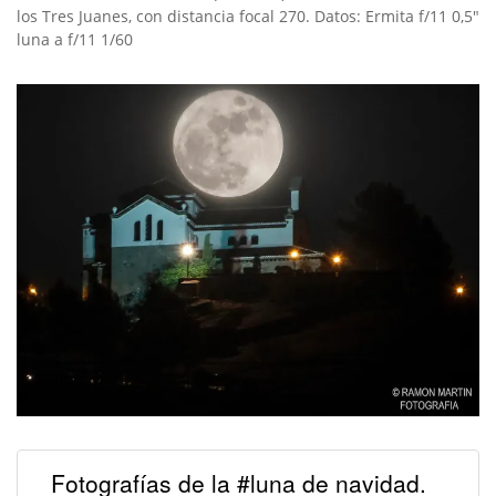
los Tres Juanes, con distancia focal 270. Datos: Ermita f/11 0,5″
luna a f/11 1/60
Fotografías de la #luna de navidad.