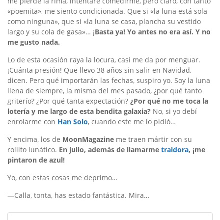
me pierde la rima, intentaré comedirme, pero claro, con tanto
«poemita», me siento condicionada. Que si «la luna está sola
como ninguna», que si «la luna se casa, plancha su vestido
largo y su cola de gasa»… ¡
Basta ya! Yo antes no era así. Y no
me gusto nada.
Lo de esta ocasión raya la locura, casi me da por menguar.
¡Cuánta presión! Que llevo 38 años sin salir en Navidad,
dicen. Pero qué importarán las fechas, suspiro yo. Soy la luna
llena de siempre, la misma del mes pasado, ¿por qué tanto
griterío? ¿Por qué tanta expectación?
¿Por qué no me toca la
lotería y me largo de esta bendita galaxia?
No, si yo debí
enrolarme con
Han Solo
, cuando este me lo pidió…
Y encima, los de
MoonMagazine
me traen mártir con su
rollito lunático.
En julio, además de llamarme
traidora
, ¡me
pintaron de azul!
Yo, con estas cosas me deprimo…
—Calla, tonta, has estado fantástica. Mira…