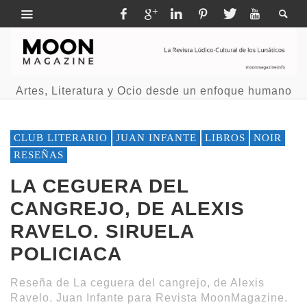
Artes, Literatura y Ocio desde un enfoque humano
CLUB LITERARIO
JUAN INFANTE
LIBROS
NOIR
RESEÑAS
LA CEGUERA DEL
CANGREJO, DE ALEXIS
RAVELO. SIRUELA
POLICIACA
Reseña de La ceguera del cangrejo, de Alexis
Ravelo. Juan Infante para Revista MoonMagazine.