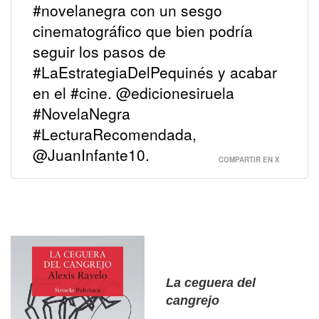
#novelanegra con un sesgo
cinematográfico que bien podría
seguir los pasos de
#LaEstrategiaDelPequinés y acabar
en el #cine. @edicionesiruela
#NovelaNegra
#LecturaRecomendada,
@JuanInfante10.
COMPARTIR EN X
La ceguera del
cangrejo