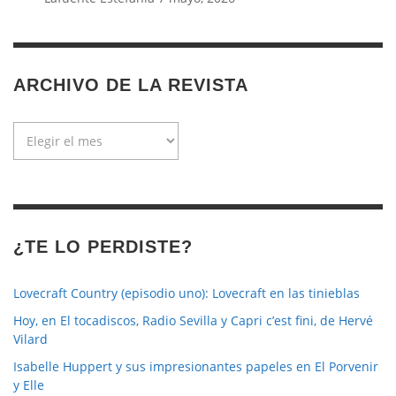
ARCHIVO DE LA REVISTA
Archivo
de
la
revista
¿TE LO PERDISTE?
Lovecraft Country (episodio uno): Lovecraft en las tinieblas
Hoy, en El tocadiscos, Radio Sevilla y Capri c’est fini, de Hervé
Vilard
Isabelle Huppert y sus impresionantes papeles en El Porvenir
y Elle