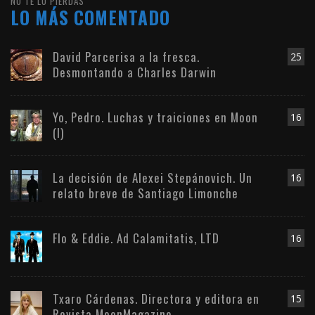
NO TE LO PIERDAS
LO MÁS COMENTADO
David Parcerisa a la fresca.
25
Desmontando a Charles Darwin
Yo, Pedro. Luchas y traiciones en Moon
16
(I)
La decisión de Alexei Stepánovich. Un
16
relato breve de Santiago Limonche
Flo & Eddie. Ad Calamitatis, LTD
16
Txaro Cárdenas. Directora y editora en
15
Revista MoonMagazine