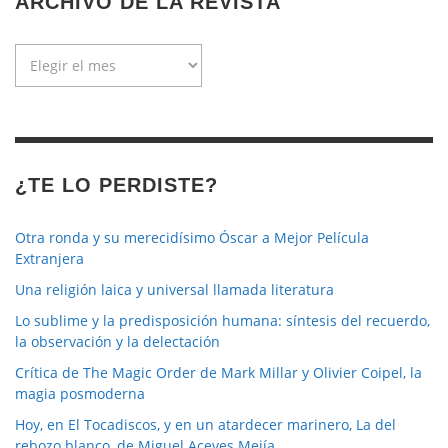
ARCHIVO DE LA REVISTA
Archivo
de
la
revista
¿TE LO PERDISTE?
Otra ronda y su merecidísimo Óscar a Mejor Película
Extranjera
Una religión laica y universal llamada literatura
Lo sublime y la predisposición humana: síntesis del recuerdo,
la observación y la delectación
Crítica de The Magic Order de Mark Millar y Olivier Coipel, la
magia posmoderna
Hoy, en El Tocadiscos, y en un atardecer marinero, La del
rebozo blanco, de Miguel Aceves Mejía