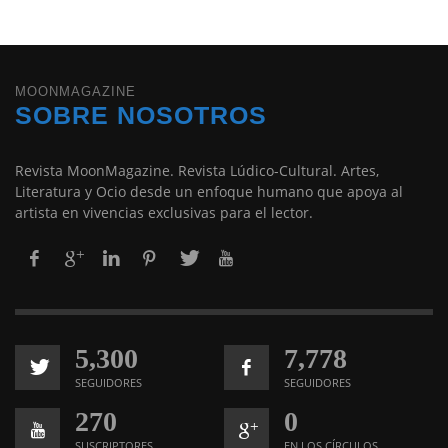
MOONMAGAZINE
SOBRE NOSOTROS
Revista MoonMagazine. Revista Lúdico-Cultural. Artes,
Literatura y Ocio desde un enfoque humano que apoya al
artista en vivencias exclusivas para el lector.
5,300
7,778
SEGUIDORES
SEGUIDORES
270
0
SUSCRIPTORES
EN LOS CÍRCULOS