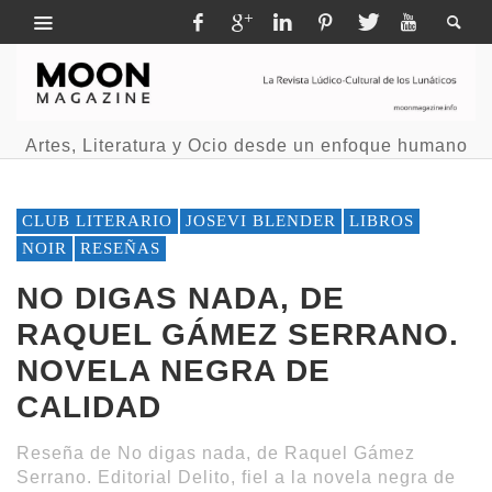
Artes, Literatura y Ocio desde un enfoque humano
CLUB LITERARIO
JOSEVI BLENDER
LIBROS
NOIR
RESEÑAS
NO DIGAS NADA, DE
RAQUEL GÁMEZ SERRANO.
NOVELA NEGRA DE
CALIDAD
Reseña de No digas nada, de Raquel Gámez
Serrano. Editorial Delito, fiel a la novela negra de