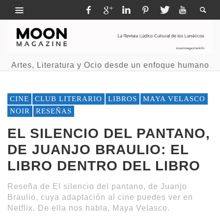
Artes, Literatura y Ocio desde un enfoque humano
CINE
CLUB LITERARIO
LIBROS
MAYA VELASCO
NOIR
RESEÑAS
EL SILENCIO DEL PANTANO,
DE JUANJO BRAULIO: EL
LIBRO DENTRO DEL LIBRO
Reseña de El silencio del pantano, de Juanjo
Braulio, cuya adaptación al cine puedes ver en
Netflix. De ella nos habla, Maya Velasco.