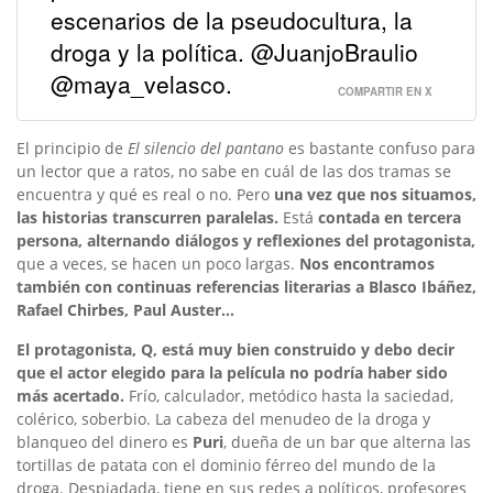
escenarios de la pseudocultura, la
droga y la política. @JuanjoBraulio
@maya_velasco.
COMPARTIR EN X
El principio de
El silencio del pantano
es bastante confuso para
un lector que a ratos, no sabe en cuál de las dos tramas se
encuentra y qué es real o no. Pero
una vez que nos situamos,
las historias transcurren paralelas.
Está
contada en tercera
persona, alternando diálogos y reflexiones del protagonista,
que a veces, se hacen un poco largas.
Nos encontramos
también con continuas referencias literarias a Blasco Ibáñez,
Rafael Chirbes, Paul Auster…
El protagonista, Q, está muy bien construido y debo decir
que el actor elegido para la película no podría haber sido
más acertado.
Frío, calculador, metódico hasta la saciedad,
colérico, soberbio. La cabeza del menudeo de la droga y
blanqueo del dinero es
Puri
, dueña de un bar que alterna las
tortillas de patata con el dominio férreo del mundo de la
droga. Despiadada, tiene en sus redes a políticos, profesores