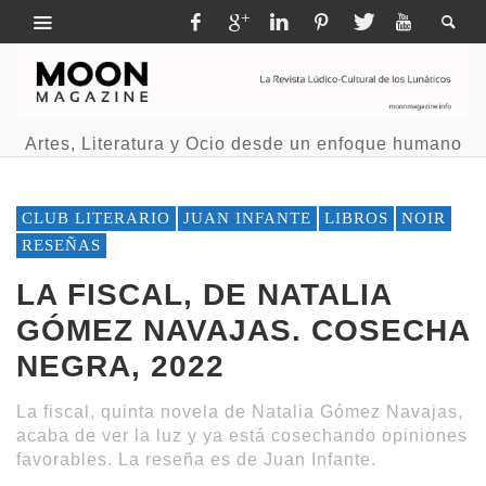
Artes, Literatura y Ocio desde un enfoque humano
CLUB LITERARIO
JUAN INFANTE
LIBROS
NOIR
RESEÑAS
LA FISCAL, DE NATALIA
GÓMEZ NAVAJAS. COSECHA
NEGRA, 2022
La fiscal, quinta novela de Natalia Gómez Navajas,
acaba de ver la luz y ya está cosechando opiniones
favorables. La reseña es de Juan Infante.