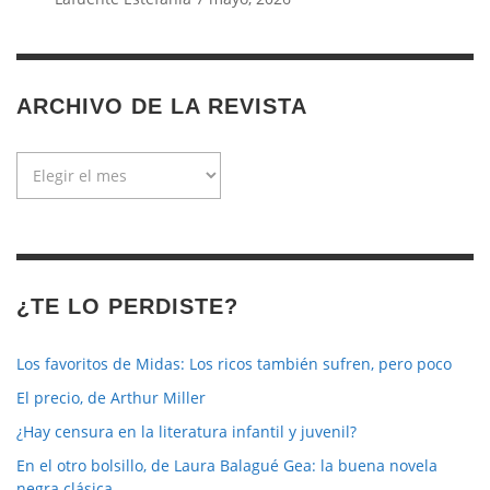
ARCHIVO DE LA REVISTA
Archivo
de
la
revista
¿TE LO PERDISTE?
Los favoritos de Midas: Los ricos también sufren, pero poco
El precio, de Arthur Miller
¿Hay censura en la literatura infantil y juvenil?
En el otro bolsillo, de Laura Balagué Gea: la buena novela
negra clásica