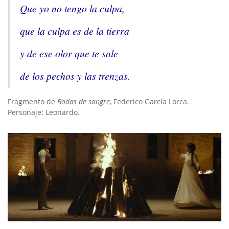
Que yo no tengo la culpa,
que la culpa es de la tierra
y de ese olor que te sale
de los pechos y las trenzas.
Fragmento de
Bodas de sangre
, Federico García Lorca.
Personaje: Leonardo.