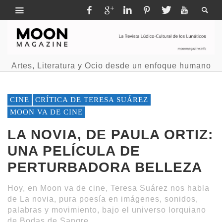
Artes, Literatura y Ocio desde un enfoque humano
CINE
CRÍTICA DE TERESA SUÁREZ
MOON VA DE CINE
LA NOVIA, DE PAULA ORTIZ:
UNA PELÍCULA DE
PERTURBADORA BELLEZA
Hoy, en Moon va de cine, Teresa Suárez nos habla
de La novia, pura poesía en imágenes, sonidos,
palabras y movimiento, bajo el universo lorquiano
de Bodas de Sangre.