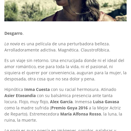
Desgarro
.
La novia
es una película de una perturbadora belleza.
Arrolladoramente adictiva. Magnética. Claustrofóbica.
Es un viaje sin retorno. Una encrucijada donde ni el ideal del
amor romántico, ese para toda la vida, ni el pasional, ni
siquiera el querer por conveniencia, auguran para la mujer, la
desposada, otra cosa que no sea dolor y pena.
Hipnótica
Inma Cuesta
con su racial hermosura. Atinado
Asier Etxeandia
con su balsámica presencia ante tanta
locura. Flojo, muy flojo,
Alex García
. Inmensa
Luisa Gavasa
como la madre sufrida (
Premio Goya 2016
a la Mejor Actriz
de Reparto). Estremecedora
María Alfonsa Rosso
, la luna, la
ruina, la muerte.
La novia
es pura poesía en imágenes, sonidos, palabras y