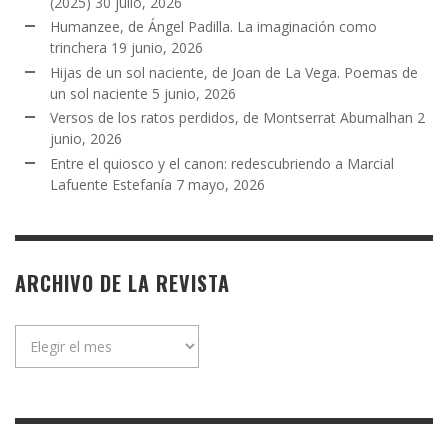
(2025)
30 julio, 2026
Humanzee, de Ángel Padilla. La imaginación como
trinchera
19 junio, 2026
Hijas de un sol naciente, de Joan de La Vega. Poemas de
un sol naciente
5 junio, 2026
Versos de los ratos perdidos, de Montserrat Abumalhan
2
junio, 2026
Entre el quiosco y el canon: redescubriendo a Marcial
Lafuente Estefanía
7 mayo, 2026
ARCHIVO DE LA REVISTA
Archivo
de
la
revista