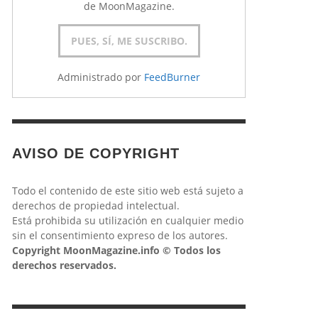
de MoonMagazine.
MORITZ GARCÍA
IVÁN BAENA
AGLAIA BERLUTTI
UXUE EMEBI
GINÉS VERA
,
,
,
18 JUNIO, 2020
13 MARZO, 2025
5 AGOSTO, 2021
,
26 ENERO, 2026
,
23 ABRIL, 2021
Administrado por
FeedBurner
AVISO DE COPYRIGHT
Todo el contenido de este sitio web está sujeto a
derechos de propiedad intelectual.
Está prohibida su utilización en cualquier medio
sin el consentimiento expreso de los autores.
Copyright MoonMagazine.info © Todos los
derechos reservados.