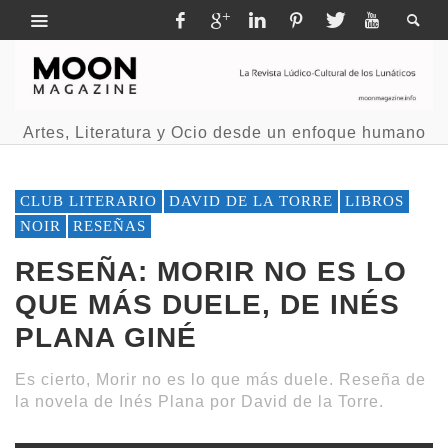
Artes, Literatura y Ocio desde un enfoque humano
CLUB LITERARIO
DAVID DE LA TORRE
LIBROS
NOIR
RESEÑAS
RESEÑA: MORIR NO ES LO
QUE MÁS DUELE, DE INÉS
PLANA GINÉ
Es cierto, Morir no es lo que más duele. Reseña de
la novela de Inés Plana por David de la Torre.