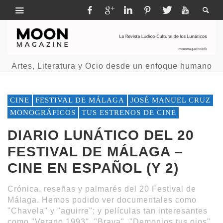
Artes, Literatura y Ocio desde un enfoque humano
CINE
FESTIVAL DE MÁLAGA
JOSÉ MANUEL CRUZ
MONOGRÁFICOS
TUS ESTRENOS DE CINE
DIARIO LUNÁTICO DEL 20
FESTIVAL DE MÁLAGA –
CINE EN ESPAÑOL (Y 2)
Crónica, reseñas y palmarés del 20 Festival de
Málaga. Hemos podido ver documentales como
"Chavela" y "aguirre"; y películas tan interesantes
como "Verano 1993", "Brava", "Demonios tus ojos"