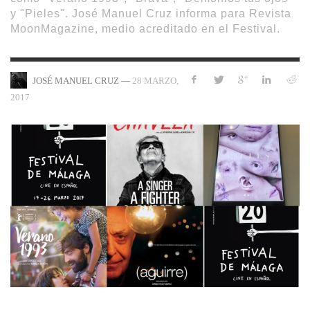
y "Pieles". José Manuel Cruz informa para Revista
MoonMagazine, medio acreditado en el Festival.
—
28 MARZO,
JOSÉ MANUEL CRUZ
2017