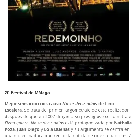
20 Festival de Málaga
Mejor sensación nos causó
No sé decir adiós
de Lino
Escalera
. Se trata del primer largometraje de este realizador
después de que en 2007 dirigiera su prestigioso cortometraje
Elena quiere
.
No sé decir adiós
está protagonizada por
Nathalie
Poza
,
Juan Diego
y
Lola Dueñas
y su argumento se centra en
una mujer madura que recibe la noticia de que su padre está