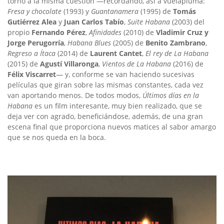
torno a la misma cuestión —recordando, así a vuelapluma:
Fresa y chocolate
(1993) y
Guantanamera
(1995) de
Tomás
Gutiérrez Alea
y
Juan Carlos Tabío
,
Suite Habana
(2003) del
propio
Fernando Pérez
,
Afinidades
(2010) de
Vladimir Cruz y
Jorge Perugorría
,
Habana Blues
(2005) de
Benito Zambrano
,
Regreso a Ítaca
(2014) de
Laurent Cantet
,
El rey de La Habana
(2015) de
Agustí Villaronga
,
Vientos de La Habana
(2016) de
Félix Viscarret
— y, conforme se van haciendo sucesivas
películas que giran sobre las mismas constantes, cada vez
van aportando menos. De todos modos,
Últimos días en la
Habana
es un film interesante, muy bien realizado, que se
deja ver con agrado, beneficiándose, además, de una gran
escena final que proporciona nuevos matices al sabor amargo
que se nos queda en la boca.