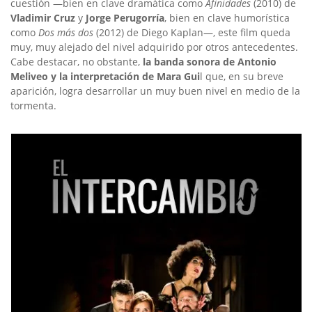
cuestión —bien en clave dramática como
Afinidades
(2010) de
Vladimir Cruz
y
Jorge Perugorría
, bien en clave humorística
como
Dos más dos
(2012) de Diego Kaplan—, este film queda
muy, muy alejado del nivel adquirido por otros antecedentes.
Cabe destacar, no obstante,
la banda sonora de Antonio
Meliveo y la interpretación de Mara Gui
l que, en su breve
aparición, logra desarrollar un muy buen nivel en medio de la
tormenta.