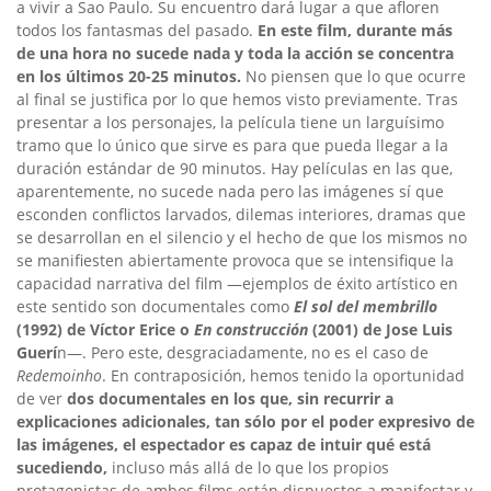
a vivir a Sao Paulo. Su encuentro dará lugar a que afloren
todos los fantasmas del pasado.
En este film, durante más
de una hora no sucede nada y toda la acción se concentra
en los últimos 20-25 minutos.
No piensen que lo que ocurre
al final se justifica por lo que hemos visto previamente. Tras
presentar a los personajes, la película tiene un larguísimo
tramo que lo único que sirve es para que pueda llegar a la
duración estándar de 90 minutos. Hay películas en las que,
aparentemente, no sucede nada pero las imágenes sí que
esconden conflictos larvados, dilemas interiores, dramas que
se desarrollan en el silencio y el hecho de que los mismos no
se manifiesten abiertamente provoca que se intensifique la
capacidad narrativa del film —ejemplos de éxito artístico en
este sentido son documentales como
El sol del membrillo
(1992) de Víctor Erice o
En construcción
(2001) de Jose Luis
Guerí
n—. Pero este, desgraciadamente, no es el caso de
Redemoinho
. En contraposición, hemos tenido la oportunidad
de ver
dos documentales en los que, sin recurrir a
explicaciones adicionales, tan sólo por el poder expresivo de
las imágenes, el espectador es capaz de intuir qué está
sucediendo,
incluso más allá de lo que los propios
protagonistas de ambos films están dispuestos a manifestar y