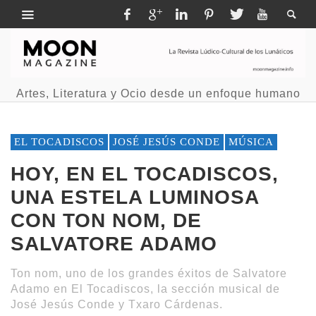
Artes, Literatura y Ocio desde un enfoque humano
EL TOCADISCOS
JOSÉ JESÚS CONDE
MÚSICA
HOY, EN EL TOCADISCOS,
UNA ESTELA LUMINOSA
CON TON NOM, DE
SALVATORE ADAMO
Ton nom, uno de los grandes éxitos de Salvatore
Adamo en El Tocadiscos, la sección musical de
José Jesús Conde y Txaro Cárdenas.