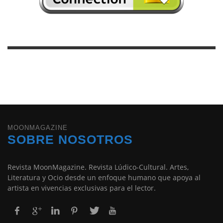
MOONMAGAZINE
SOBRE NOSOTROS
Revista MoonMagazine. Revista Lúdico-Cultural. Artes,
Literatura y Ocio desde un enfoque humano que apoya al
artista en vivencias exclusivas para el lector.