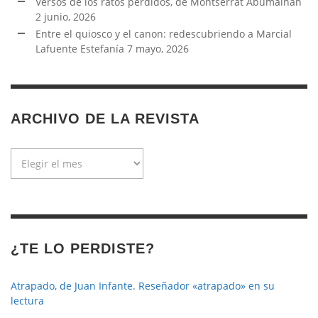
Versos de los ratos perdidos, de Montserrat Abumalhan
2 junio, 2026
Entre el quiosco y el canon: redescubriendo a Marcial
Lafuente Estefanía
7 mayo, 2026
ARCHIVO DE LA REVISTA
Archivo
de
la
revista
¿TE LO PERDISTE?
Atrapado, de Juan Infante. Reseñador «atrapado» en su
lectura