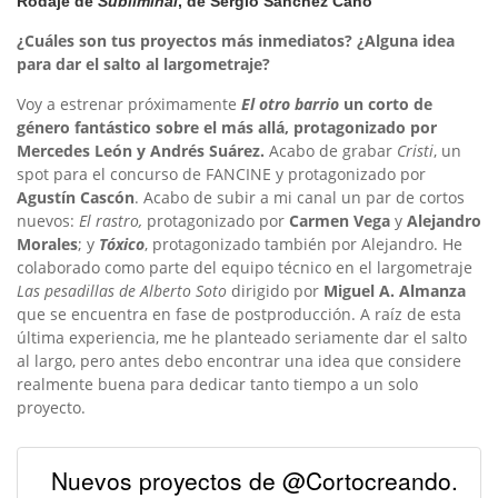
Rodaje de
Subliminal
, de Sergio Sánchez Cano
¿Cuáles son tus proyectos más inmediatos? ¿Alguna idea
para dar el salto al largometraje?
Voy a estrenar próximamente
El otro barrio
un corto de
género fantástico sobre el más allá, protagonizado por
Mercedes León y Andrés Suárez.
Acabo de grabar
Cristi
, un
spot para el concurso de FANCINE y protagonizado por
Agustín Cascón
. Acabo de subir a mi canal un par de cortos
nuevos:
El rastro,
protagonizado por
Carmen Vega
y
Alejandro
Morales
; y
Tóxico
, protagonizado también por Alejandro. He
colaborado como parte del equipo técnico en el largometraje
Las pesadillas de Alberto Soto
dirigido por
Miguel A. Almanza
que se encuentra en fase de postproducción. A raíz de esta
última experiencia, me he planteado seriamente dar el salto
al largo, pero antes debo encontrar una idea que considere
realmente buena para dedicar tanto tiempo a un solo
proyecto.
Nuevos proyectos de @Cortocreando.