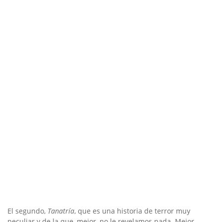
El segundo,
Tanatría
, que es una historia de terror muy
peculiar y de la que, mejor, no le revelamos nada. Mejor,