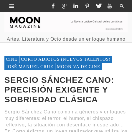
Artes, Literatura y Ocio desde un enfoque humano
CINE
CORTO ADICTOS (NUEVOS TALENTOS)
JOSÉ MANUEL CRUZ
MOON VA DE CINE
SERGIO SÁNCHEZ CANO:
PRECISIÓN EXIGENTE Y
SOBRIEDAD CLÁSICA
Sergio Sánchez Cano combina géneros y enfoques
muy diferentes: el terror, el humor, el chispazo
reflexivo, la situación con desenlace inesperado…
En Corto Adictos, un joven realizador que utiliza los