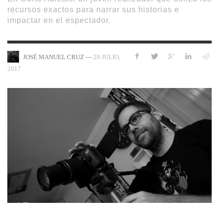
recursos exactos para narrar sus historias e
impactar en el espectador.
—
28 JULIO,
JOSÉ MANUEL CRUZ
2017