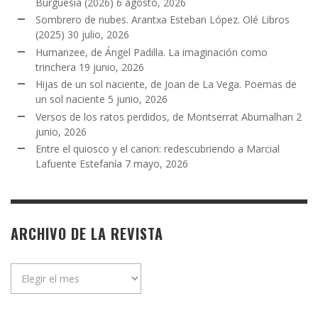
Burguesía (2026)
6 agosto, 2026
Sombrero de nubes. Arantxa Esteban López. Olé Libros
(2025)
30 julio, 2026
Humanzee, de Ángel Padilla. La imaginación como
trinchera
19 junio, 2026
Hijas de un sol naciente, de Joan de La Vega. Poemas de
un sol naciente
5 junio, 2026
Versos de los ratos perdidos, de Montserrat Abumalhan
2
junio, 2026
Entre el quiosco y el canon: redescubriendo a Marcial
Lafuente Estefanía
7 mayo, 2026
ARCHIVO DE LA REVISTA
Archivo
de
la
revista