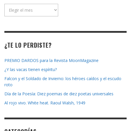
Archivo
de
la
revista
¿TE LO PERDISTE?
PREMIO DARDOS para la Revista MoonMagazine
¿Y las vacas tienen espíritu?
Falcon y el Soldado de Invierno: los héroes caídos y el escudo
roto
Día de la Poesía: Diez poemas de diez poetas universales
Al rojo vivo. White heat. Raoul Walsh, 1949