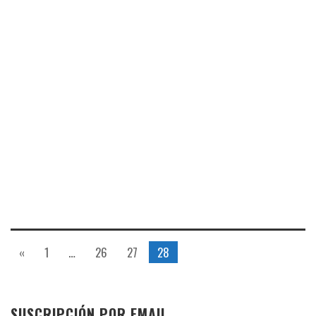
«
1
…
26
27
28
SUSCRIPCIÓN POR EMAIL