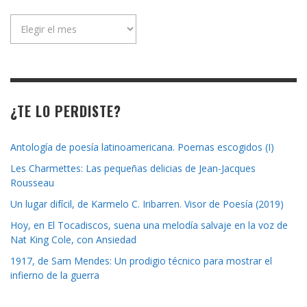
Archivo
de
la
revista
¿TE LO PERDISTE?
Antología de poesía latinoamericana. Poemas escogidos (I)
Les Charmettes: Las pequeñas delicias de Jean-Jacques
Rousseau
Un lugar difícil, de Karmelo C. Iribarren. Visor de Poesía (2019)
Hoy, en El Tocadiscos, suena una melodía salvaje en la voz de
Nat King Cole, con Ansiedad
1917, de Sam Mendes: Un prodigio técnico para mostrar el
infierno de la guerra