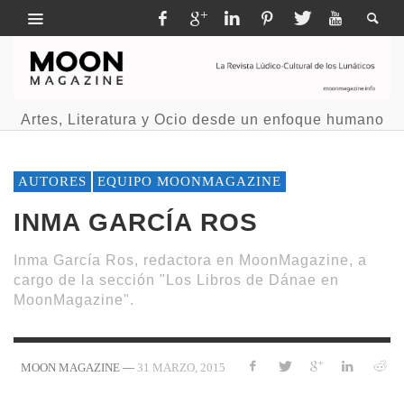
Artes, Literatura y Ocio desde un enfoque humano
AUTORES
EQUIPO MOONMAGAZINE
INMA GARCÍA ROS
Inma García Ros, redactora en MoonMagazine, a
cargo de la sección "Los Libros de Dánae en
MoonMagazine".
—
31 MARZO, 2015
MOON MAGAZINE