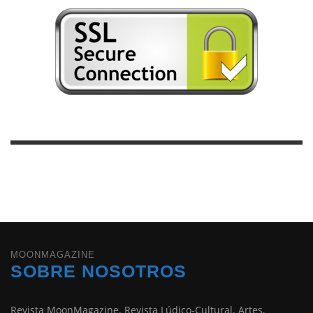
MOONMAGAZINE
SOBRE NOSOTROS
Revista MoonMagazine. Revista Lúdico-Cultural. Artes,