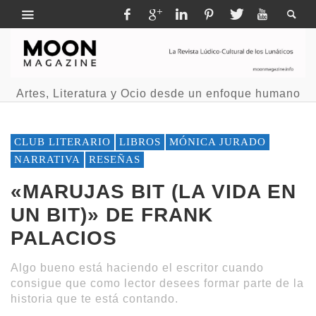
Artes, Literatura y Ocio desde un enfoque humano
CLUB LITERARIO
LIBROS
MÓNICA JURADO
NARRATIVA
RESEÑAS
«MARUJAS BIT (LA VIDA EN
UN BIT)» DE FRANK
PALACIOS
Algo bueno está haciendo el escritor cuando
consigue que como lector desees formar parte de la
historia que te está contando.