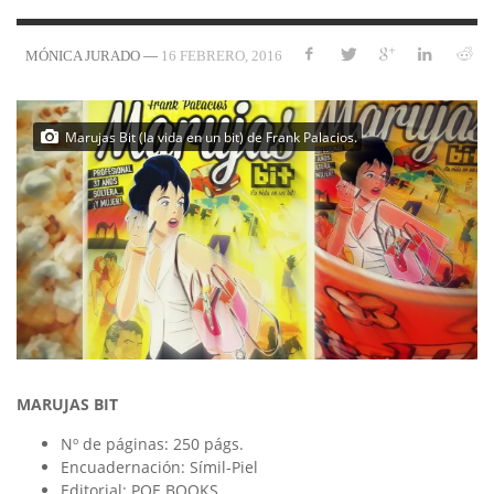
—
16 FEBRERO, 2016
MÓNICA JURADO
Marujas Bit (la vida en un bit) de Frank Palacios.
MARUJAS BIT
Nº de páginas:
250 págs.
Encuadernación:
Símil-Piel
Editorial:
POE BOOKS