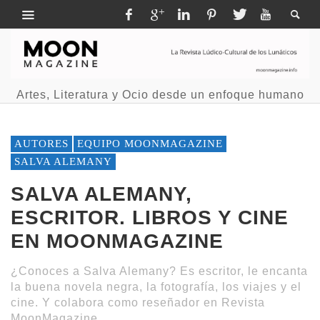
Artes, Literatura y Ocio desde un enfoque humano
AUTORES
EQUIPO MOONMAGAZINE
SALVA ALEMANY
SALVA ALEMANY,
ESCRITOR. LIBROS Y CINE
EN MOONMAGAZINE
¿Conoces a Salva Alemany? Es escritor, le encanta
la buena novela negra, la fotografía, los viajes y el
cine. Y colabora como reseñador en Revista
MoonMagazine.