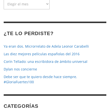
Archivo
de
la
revista
¿TE LO PERDISTE?
Ya eran dos. Microrrelato de Adela Leonor Carabelli
Las diez mejores películas españolas del 2016
Corín Tellado: una escribidora de ámbito universal
Dylan nos concierne
Debe ser que te quiero desde hace siempre.
#GloriaFuertes100
CATEGORÍAS