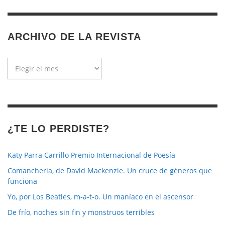
ARCHIVO DE LA REVISTA
Archivo
de
la
revista
¿TE LO PERDISTE?
Katy Parra Carrillo Premio Internacional de Poesía
Comancheria, de David Mackenzie. Un cruce de géneros que
funciona
Yo, por Los Beatles, m-a-t-o. Un maníaco en el ascensor
De frío, noches sin fin y monstruos terribles