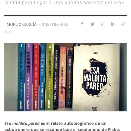
Madrid para llegar a «las puertas secretas del oro».
—
8 SEPTIEMBRE,
MORITZ GARCÍA
2020
Esa maldita pared
es el relato autobiográfico de un
exbutronero que se esconde bajo el seudónimo de Flako
,