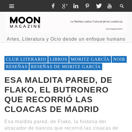
Artes, Literatura y Ocio desde un enfoque humano
CLUB LITERARIO
LIBROS
MORITZ GARCÍA
NOIR
RESEÑAS
RESEÑAS DE MORITZ GARCÍA
ESA MALDITA PARED, DE
FLAKO, EL BUTRONERO
QUE RECORRIÓ LAS
CLOACAS DE MADRID
Esa maldita pared, de Flako, la historia del
atracador de bancos que recorrió las cloacas de