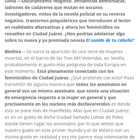
Silvia —Oscurantismo religioso, influencias demoníacas,
ladrones de cadáveres que mutan en oscuros
investigadores, mitos de la novela policial en su reverso
negativo, trastornos psiquiátricos que introducen al lector
en realidades alternativas y ahora los feminicidios no
resueltos en Ciudad Juárez.
¿Nos podrías adelantar algo
sobre tu nueva y ya premiada novela
El sonido de tu cabello
?
Biedma
—Se narra la aparición de una serie de mujeres
muertas, en el barrio de las Tres Mil Viviendas, en Sevilla,
probablemente el gueto más peligroso de toda Europa en
este momento.
Está plenamente conectado con los
feminicidios de Ciudad Juárez.
¿Qué pretendo con esto? Pues
transmitir de alguna manera que
todos los asesinatos en
general son un mismo asesinato
,
que existe una situación
de emergencia respecto a la mujer en general y que
precisamente en los núcleos más desfavorecidos
es donde
esto se pone más de manifiesto. Más que en Ciudad Juárez,
es en un gueto de dicha Ciudad llamado Lomas de Poleo
donde tienen lugar los asesinatos, por lo que vemos que
nuestro gueto en este primer mundo y el de México son un
mismo gueto en realidad y eso me parece muy interesante de