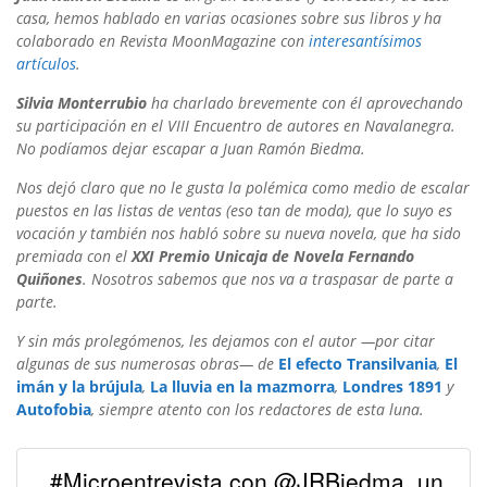
casa, hemos hablado en varias ocasiones sobre sus libros y ha
colaborado en Revista MoonMagazine con
interesantísimos
artículos
.
Silvia Monterrubio
ha charlado brevemente con él aprovechando
su participación en el VIII Encuentro de autores en Navalanegra.
No podíamos dejar escapar a Juan Ramón Biedma.
Nos dejó claro que no le gusta la polémica como medio de escalar
puestos en las listas de ventas (eso tan de moda), que lo suyo es
vocación y también nos habló sobre su nueva novela, que ha sido
premiada con el
XXI Premio Unicaja de Novela Fernando
Quiñones
. Nosotros sabemos que nos va a traspasar de parte a
parte.
Y sin más prolegómenos, les dejamos con el autor —por citar
algunas de sus numerosas obras— de
El efecto Transilvania
,
El
imán y la brújula
,
La lluvia en la mazmorra
,
Londres 1891
y
Autofobia
, siempre atento con los redactores de esta luna.
#Microentrevista con @JRBiedma, un