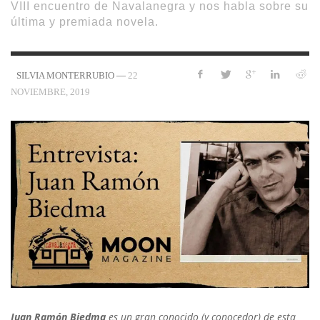
VIII encuentro de Navalanegra y nos habla sobre su
última y premiada novela.
—
22
SILVIA MONTERRUBIO
NOVIEMBRE, 2019
Juan Ramón Biedma
es un gran conocido (y conocedor) de esta