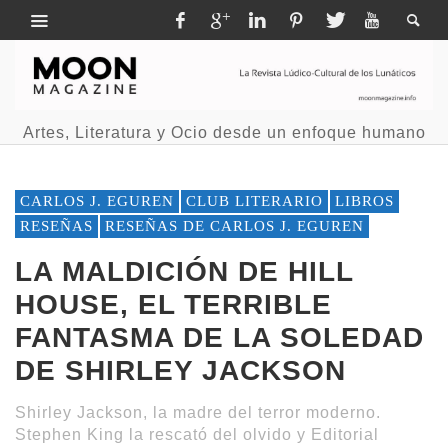
Artes, Literatura y Ocio desde un enfoque humano
CARLOS J. EGUREN
CLUB LITERARIO
LIBROS
RESEÑAS
RESEÑAS DE CARLOS J. EGUREN
LA MALDICIÓN DE HILL
HOUSE, EL TERRIBLE
FANTASMA DE LA SOLEDAD
DE SHIRLEY JACKSON
Shirley Jackson, la madre del terror moderno.
Stephen King la rescató del olvido y Editorial