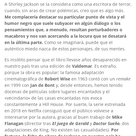
A Shirley Jackson se la considera como una escritora de terror,
cuando, sin aras de crear polémicas, creo que es algo más.
Me complacería destacar su particular punto de vista y el
humor negro que suele subyacer en algún diálogo o los
pensamientos que, a menudo, resultan perturbadores o
macabros y nos van acercando a la locura que se desatará
en la última parte.
Como se imaginará, puede que el
auténtico miedo nazca de estos personajes, de sus mentes.
Es insólito pensar que el libro llevase años desaparecido en
nuestro país tras una edición de
Valdemar
. Es extraño,
porque la obra es popular: la famosa adaptación
cinematográfica de
Robert Wise
en 1963 contó con un
remake
en 1999 con
Jan de Bont
y, desde entonces, hemos tenido
docenas de películas sobre lugares encantados y el
«vecindario» de las casas encantadas nos evoca
constantemente a Hill House. Por suerte, la serie estrenada
en 2018 en Netflix consiguió que el público volviese a
interesarse por la autora, gracias al buen trabajo de
Mike
Flanagan
(director tras
El juego de Gerald
y
Doctor Sueño
, dos
adaptaciones de King. No existen las casualidades).
Por