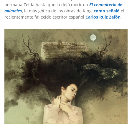
hermana Zelda hasta que la dejó morir en
El cementerio de
animales
, la más gótica de las obras de King,
como señaló
el
recientemente fallecido escritor español
Carlos Ruiz Zafón
.