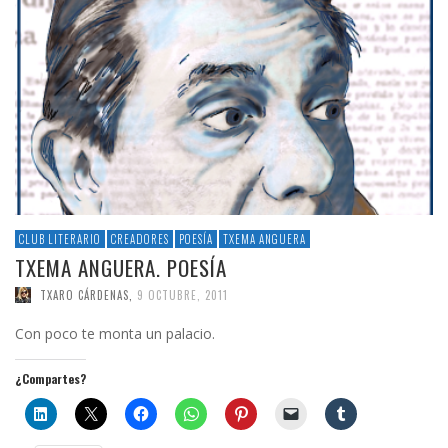
CLUB LITERARIO
CREADORES
POESÍA
TXEMA ANGUERA
TXEMA ANGUERA. POESÍA
TXARO CÁRDENAS
,
9 OCTUBRE, 2011
Con poco te monta un palacio.
¿Compartes?