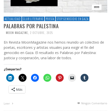
ACTUALIDAD
CLUB LITERARIO
POESÍA
STOP GENOCIDIO EN GAZA
PALABRAS POR PALESTINA
MOON MAGAZINE
,
2 OCTUBRE, 2025
En Revista MoonMagazine nos hemos reunido un colectivo de
poetas, escritores y artistas visuales para exigir el fin del
genocidio en Gaza. El resultado es Palabras por Palestina:
justicia y cooperación, una labor de todos.
¿Compartes?
Más
Ningún Comentario
Leer