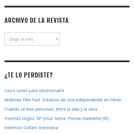
ARCHIVO DE LA REVISTA
Archivo
de
la
revista
¿TE LO PERDISTE?
Cinco series para obsesionarte
Atlántida Film Fest. Estrenos de cine independiente en Filmin
Cuando se leen personas. Entre la vida y la obra
Poemas ciegos. Mª Jesús Mena. Poesía madrileña (IV)
Intermón Oxfam. Entrevista