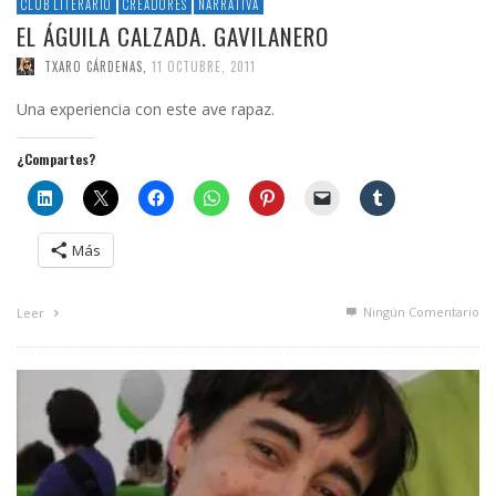
CLUB LITERARIO
CREADORES
NARRATIVA
EL ÁGUILA CALZADA. GAVILANERO
TXARO CÁRDENAS
,
11 OCTUBRE, 2011
Una experiencia con este ave rapaz.
¿Compartes?
Más
Ningún Comentario
Leer