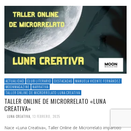
ACTUALIDAD
CLUB LITERARIO
DESTACADAS
MANUELA VICENTE FERNÁNDEZ
MOONMAGAZINE
NARRATIVA
TALLER ONLINE DE MICRORRELATO LUNA CREATIVA
TALLER ONLINE DE MICRORRELATO «LUNA
CREATIVA»
LUNA CREATIVA
,
13 FEBRERO, 2025
Nace «Luna Creativa», Taller Online de Microrrelato impartido