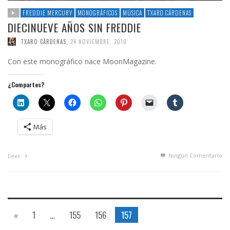
FREDDIE MERCURY
MONOGRÁFICOS
MÚSICA
TXARO CÁRDENAS
DIECINUEVE AÑOS SIN FREDDIE
TXARO CÁRDENAS
,
24 NOVIEMBRE, 2010
Con este monográfico nace MoonMagazine.
¿Compartes?
Más
Ningún Comentario
Leer
«
1
…
155
156
157