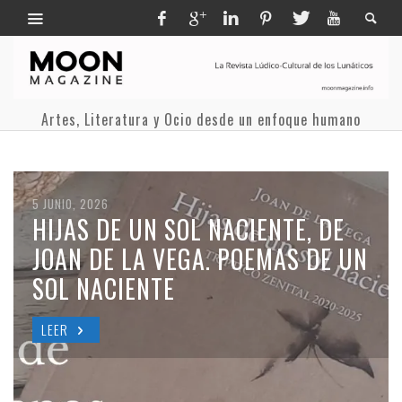
Artes, Literatura y Ocio desde un enfoque humano
30 JULIO, 2026
19 JUNIO, 2026
5 JUNIO, 2026
2 JUNIO, 2026
7 MAYO, 2026
SOMBRERO DE NUBES. ARANTXA
HUMANZEE, DE ÁNGEL PADILLA.
HIJAS DE UN SOL NACIENTE, DE
VERSOS DE LOS RATOS
ENTRE EL QUIOSCO Y EL CANON:
ESTEBAN LÓPEZ. OLÉ LIBROS
LA IMAGINACIÓN COMO
JOAN DE LA VEGA. POEMAS DE UN
PERDIDOS, DE MONTSERRAT
REDESCUBRIENDO A MARCIAL
(2025)
TRINCHERA
SOL NACIENTE
ABUMALHAN
LAFUENTE ESTEFANÍA
LEER
LEER
LEER
LEER
LEER