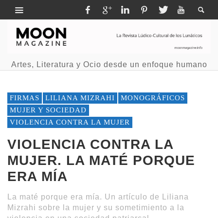
Artes, Literatura y Ocio desde un enfoque humano
FIRMAS
LILIANA MIZRAHI
MONOGRÁFICOS
MUJER Y SOCIEDAD
VIOLENCIA CONTRA LA MUJER
VIOLENCIA CONTRA LA
MUJER. LA MATÉ PORQUE
ERA MÍA
La maté porque era mía. Un artículo de Liliana
Mizrahi sobre la mujer y su sometimiento a la