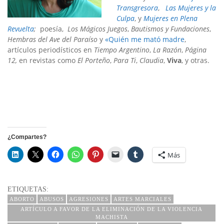
Transgresora
,
Las Mujeres y la
Culpa
, y
Mujeres en Plena
Revuelta
;
poesía,
Los Mágicos Juegos
,
Bautismos y Fundaciones
,
Hembras del Ave del Paraíso
y
«
Quién me mató
madre
,
artículos periodísticos en
Tiempo Argentino
,
La Razón
,
Página
12,
en revistas como
El Porteño
,
Para Ti
,
Claudia
,
Viva
, y otras.
¿Compartes?
Más
ETIQUETAS:
ABORTO
ABUSOS
AGRESIONES
ARTES MARCIALES
ARTÍCULO A FAVOR DE LA ELIMINACIÓN DE LA VIOLENCIA
MACHISTA