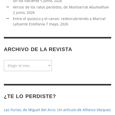
un sol naciente
5 junio, 2026
Versos de los ratos perdidos, de Montserrat Abumalhan
2 junio, 2026
Entre el quiosco y el canon: redescubriendo a Marcial
Lafuente Estefanía
7 mayo, 2026
ARCHIVO DE LA REVISTA
Archivo
de
la
revista
¿TE LO PERDISTE?
Las Furias, de Miguel del Arco. Un artículo de Alfonso Vázquez